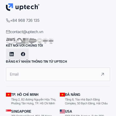
+84 968 726 135
contact@uptech.vn
KẾT NỐI VỚI CHÚNG TÔI
ĐĂNG KÝ NHẬN THÔNG TIN TỪ UPTECH
TP. HỒ CHÍ MINH
ĐÀ NẴNG
Tầng 2, B2 đường Nguyễn Hữu Thọ,
Tầng 8, Tòa nhà Bạch Đằng
Phường Tân Hưng, TP. Hồ Chí Minh
Complex, 50 Bạch Đằng, Hải Châu
SINGAPORE
USA