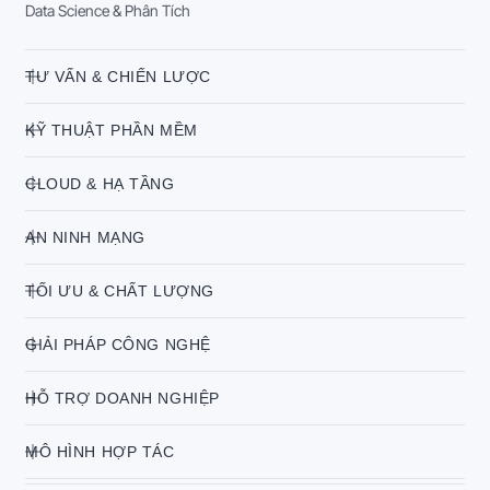
Data Science & Phân Tích
TƯ VẤN & CHIẾN LƯỢC
KỸ THUẬT PHẦN MỀM
CLOUD & HẠ TẦNG
AN NINH MẠNG
TỐI ƯU & CHẤT LƯỢNG
GIẢI PHÁP CÔNG NGHỆ
HỖ TRỢ DOANH NGHIỆP
MÔ HÌNH HỢP TÁC