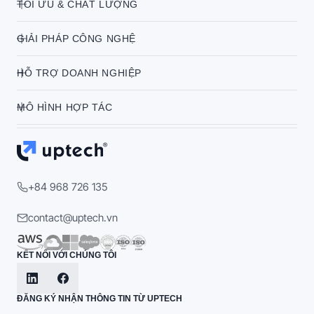
TỐI ƯU & CHẤT LƯỢNG
GIẢI PHÁP CÔNG NGHỆ
HỖ TRỢ DOANH NGHIỆP
MÔ HÌNH HỢP TÁC
+84 968 726 135
contact@uptech.vn
KẾT NỐI VỚI CHÚNG TÔI
ĐĂNG KÝ NHẬN THÔNG TIN TỪ UPTECH