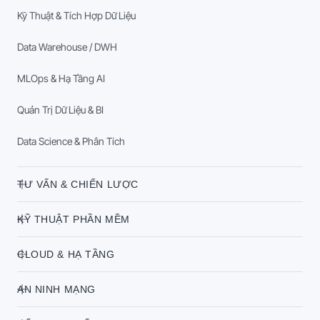
Kỹ Thuật & Tích Hợp Dữ Liệu
Data Warehouse / DWH
MLOps & Hạ Tầng AI
Quản Trị Dữ Liệu & BI
Data Science & Phân Tích
TƯ VẤN & CHIẾN LƯỢC
KỸ THUẬT PHẦN MỀM
CLOUD & HẠ TẦNG
AN NINH MẠNG