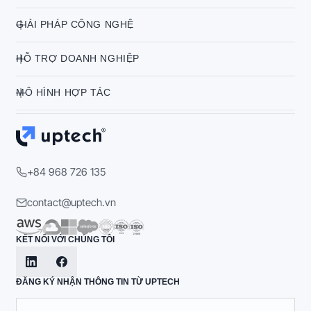
GIẢI PHÁP CÔNG NGHỆ
HỖ TRỢ DOANH NGHIỆP
MÔ HÌNH HỢP TÁC
+84 968 726 135
contact@uptech.vn
KẾT NỐI VỚI CHÚNG TÔI
ĐĂNG KÝ NHẬN THÔNG TIN TỪ UPTECH