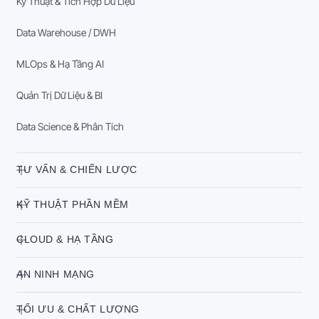
Kỹ Thuật & Tích Hợp Dữ Liệu
Data Warehouse / DWH
MLOps & Hạ Tầng AI
Quản Trị Dữ Liệu & BI
Data Science & Phân Tích
TƯ VẤN & CHIẾN LƯỢC
KỸ THUẬT PHẦN MỀM
CLOUD & HẠ TẦNG
AN NINH MẠNG
TỐI ƯU & CHẤT LƯỢNG