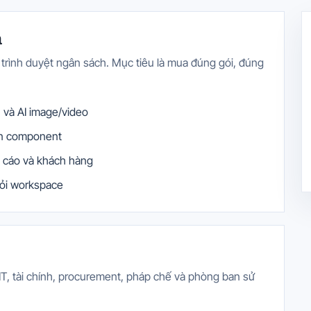
a
c trình duyệt ngân sách. Mục tiêu là mua đúng gói, đúng
n và AI image/video
iện component
 cáo và khách hàng
hỏi workspace
IT, tài chính, procurement, pháp chế và phòng ban sử