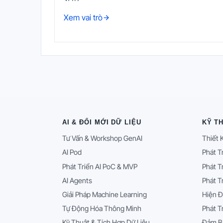
Xem vai trò
AI & ĐỔI MỚI DỮ LIỆU
KỸ T
Tư Vấn & Workshop GenAI
Thiết 
AI Pod
Phát T
Phát Triển AI PoC & MVP
Phát T
AI Agents
Phát T
Giải Pháp Machine Learning
Hiện Đ
Tự Động Hóa Thông Minh
Phát T
Kỹ Thuật & Tích Hợp Dữ Liệu
Đảm B