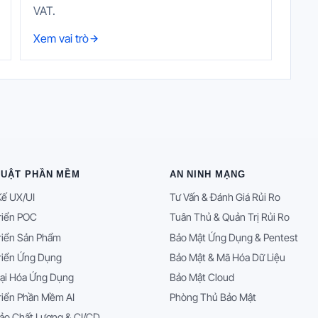
VAT.
Xem vai trò
HUẬT PHẦN MỀM
AN NINH MẠNG
Kế UX/UI
Tư Vấn & Đánh Giá Rủi Ro
riển POC
Tuân Thủ & Quản Trị Rủi Ro
riển Sản Phẩm
Bảo Mật Ứng Dụng & Pentest
riển Ứng Dụng
Bảo Mật & Mã Hóa Dữ Liệu
ại Hóa Ứng Dụng
Bảo Mật Cloud
riển Phần Mềm AI
Phòng Thủ Bảo Mật
ảo Chất Lượng & CI/CD