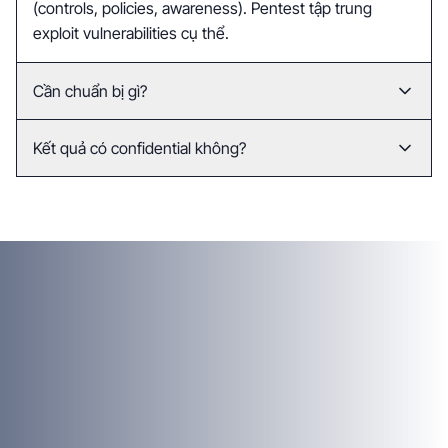
(controls, policies, awareness). Pentest tập trung
exploit vulnerabilities cụ thể.
Cần chuẩn bị gì?
Access vào systems, network diagrams, security
Kết quả có confidential không?
policies hiện tại. Chúng tôi sẽ gửi checklist chi tiết.
Hoàn toàn. NDA ký trước và chỉ share với team được
authorized.