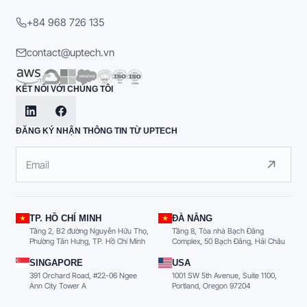
+84 968 726 135
contact@uptech.vn
KẾT NỐI VỚI CHÚNG TÔI
ĐĂNG KÝ NHẬN THÔNG TIN TỪ UPTECH
TP. HỒ CHÍ MINH
ĐÀ NẴNG
Tầng 2, B2 đường Nguyễn Hữu Thọ,
Tầng 8, Tòa nhà Bạch Đằng
Phường Tân Hưng, TP. Hồ Chí Minh
Complex, 50 Bạch Đằng, Hải Châu
SINGAPORE
USA
391 Orchard Road, #22-06 Ngee
1001 SW 5th Avenue, Suite 1100,
Ann City Tower A
Portland, Oregon 97204