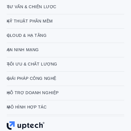
TƯ VẤN & CHIẾN LƯỢC
KỸ THUẬT PHẦN MỀM
CLOUD & HẠ TẦNG
AN NINH MẠNG
TỐI ƯU & CHẤT LƯỢNG
GIẢI PHÁP CÔNG NGHỆ
HỖ TRỢ DOANH NGHIỆP
MÔ HÌNH HỢP TÁC