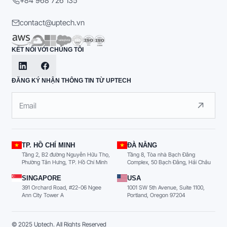
+84 968 726 135
contact@uptech.vn
KẾT NỐI VỚI CHÚNG TÔI
ĐĂNG KÝ NHẬN THÔNG TIN TỪ UPTECH
TP. HỒ CHÍ MINH
ĐÀ NẴNG
Tầng 2, B2 đường Nguyễn Hữu Thọ,
Tầng 8, Tòa nhà Bạch Đằng
Phường Tân Hưng, TP. Hồ Chí Minh
Complex, 50 Bạch Đằng, Hải Châu
SINGAPORE
USA
391 Orchard Road, #22-06 Ngee
1001 SW 5th Avenue, Suite 1100,
Ann City Tower A
Portland, Oregon 97204
© 2025 Uptech. All Rights Reserved