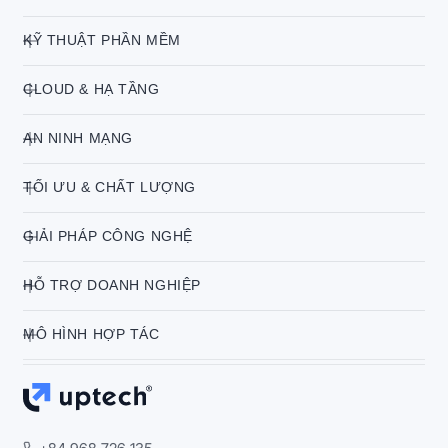
KỸ THUẬT PHẦN MỀM
CLOUD & HẠ TẦNG
AN NINH MẠNG
TỐI ƯU & CHẤT LƯỢNG
GIẢI PHÁP CÔNG NGHỆ
HỖ TRỢ DOANH NGHIỆP
MÔ HÌNH HỢP TÁC