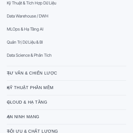
Kỹ Thuật & Tích Hợp Dữ Liệu
Data Warehouse / DWH
MLOps & Hạ Tầng AI
Quản Trị Dữ Liệu & BI
Data Science & Phân Tích
TƯ VẤN & CHIẾN LƯỢC
KỸ THUẬT PHẦN MỀM
CLOUD & HẠ TẦNG
AN NINH MẠNG
TỐI ƯU & CHẤT LƯỢNG