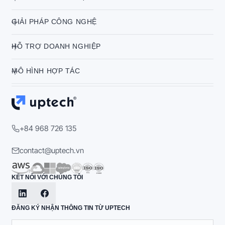
GIẢI PHÁP CÔNG NGHỆ
HỖ TRỢ DOANH NGHIỆP
MÔ HÌNH HỢP TÁC
+84 968 726 135
contact@uptech.vn
KẾT NỐI VỚI CHÚNG TÔI
ĐĂNG KÝ NHẬN THÔNG TIN TỪ UPTECH