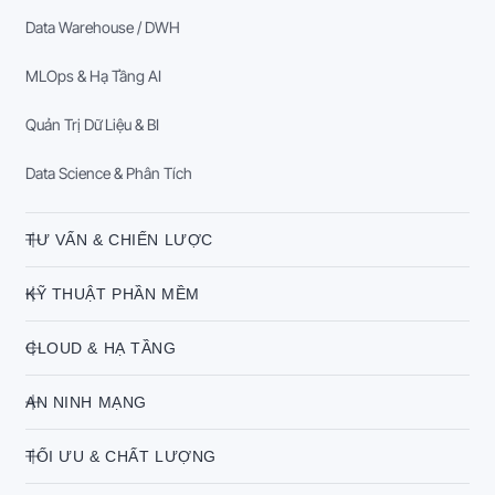
Data Warehouse / DWH
MLOps & Hạ Tầng AI
Quản Trị Dữ Liệu & BI
Data Science & Phân Tích
TƯ VẤN & CHIẾN LƯỢC
KỸ THUẬT PHẦN MỀM
CLOUD & HẠ TẦNG
AN NINH MẠNG
TỐI ƯU & CHẤT LƯỢNG