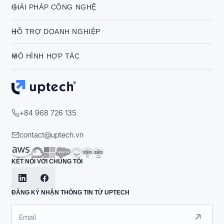
GIẢI PHÁP CÔNG NGHỆ
HỖ TRỢ DOANH NGHIỆP
MÔ HÌNH HỢP TÁC
+84 968 726 135
contact@uptech.vn
KẾT NỐI VỚI CHÚNG TÔI
ĐĂNG KÝ NHẬN THÔNG TIN TỪ UPTECH