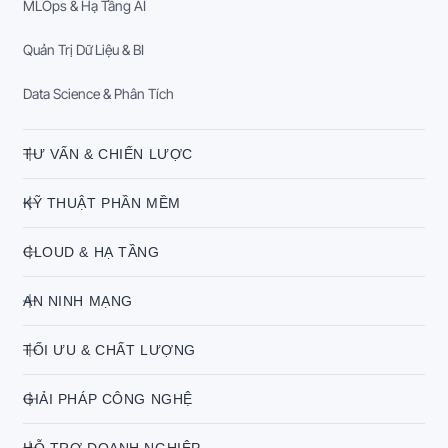
MLOps & Hạ Tầng AI
Quản Trị Dữ Liệu & BI
Data Science & Phân Tích
TƯ VẤN & CHIẾN LƯỢC
KỸ THUẬT PHẦN MỀM
CLOUD & HẠ TẦNG
AN NINH MẠNG
TỐI ƯU & CHẤT LƯỢNG
GIẢI PHÁP CÔNG NGHỆ
HỖ TRỢ DOANH NGHIỆP