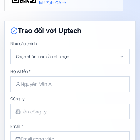
Mở Zalo OA →
Trao đổi với Uptech
Nhu cầu chính
Chọn nhóm nhu cầu phù hợp
Họ và tên *
Công ty
Email *