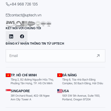
+84 968 726 135
contact@uptech.vn
KẾT NỐI VỚI CHÚNG TÔI
ĐĂNG KÝ NHẬN THÔNG TIN TỪ UPTECH
TP. HỒ CHÍ MINH
ĐÀ NẴNG
Tầng 2, B2 đường Nguyễn Hữu Thọ,
Tầng 8, Tòa nhà Bạch Đằng
Phường Tân Hưng, TP. Hồ Chí Minh
Complex, 50 Bạch Đằng, Hải Châu
SINGAPORE
USA
391 Orchard Road, #22-06 Ngee
1001 SW 5th Avenue, Suite 1100,
Ann City Tower A
Portland, Oregon 97204