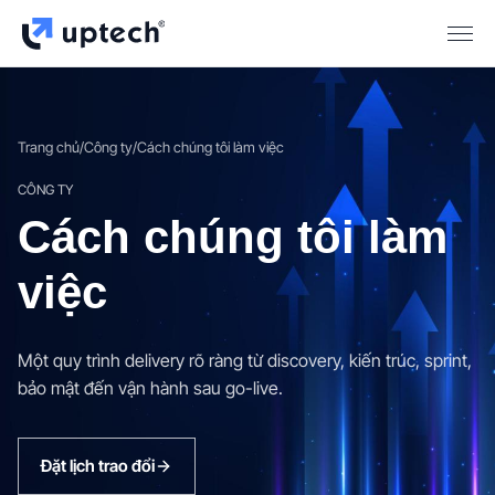
Trang chủ
/
Công ty
/
Cách chúng tôi làm việc
CÔNG TY
Cách chúng tôi làm
việc
Một quy trình delivery rõ ràng từ discovery, kiến trúc, sprint,
bảo mật đến vận hành sau go-live.
Đặt lịch trao đổi