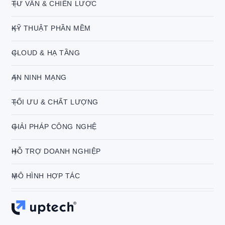
TƯ VẤN & CHIẾN LƯỢC
KỸ THUẬT PHẦN MỀM
CLOUD & HẠ TẦNG
AN NINH MẠNG
TỐI ƯU & CHẤT LƯỢNG
GIẢI PHÁP CÔNG NGHỆ
HỖ TRỢ DOANH NGHIỆP
MÔ HÌNH HỢP TÁC