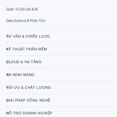
Quản Trị Dữ Liệu & BI
Data Science & Phân Tích
TƯ VẤN & CHIẾN LƯỢC
KỸ THUẬT PHẦN MỀM
CLOUD & HẠ TẦNG
AN NINH MẠNG
TỐI ƯU & CHẤT LƯỢNG
GIẢI PHÁP CÔNG NGHỆ
HỖ TRỢ DOANH NGHIỆP