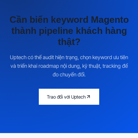
Cần biến keyword Magento
thành pipeline khách hàng
thật?
Uptech có thể audit hiện trạng, chọn keyword ưu tiên
và triển khai roadmap nội dung, kỹ thuật, tracking để
đo chuyển đổi.
Trao đổi với Uptech