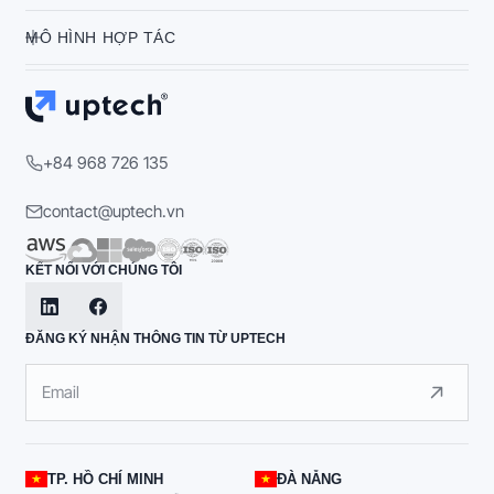
MÔ HÌNH HỢP TÁC
+84 968 726 135
contact@uptech.vn
KẾT NỐI VỚI CHÚNG TÔI
ĐĂNG KÝ NHẬN THÔNG TIN TỪ UPTECH
TP. HỒ CHÍ MINH
ĐÀ NẴNG