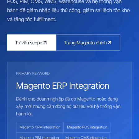
POS, PIM, OMS, WMS, warehouse và hệ thống vận
hành để giảm nhập liệu thủ công, giảm sai lệch tồn kho
và tăng tốc fulfillment.
Tư vấn scope
Trang Magento chính
PRIMARY KEYWORD
Magento ERP Integration
Dành cho doanh nghiệp đã có Magento hoặc đang
xây mới nhưng cần đồng bộ dữ liệu với hệ thống vận
hành lõi.
Magento CRM integration
Magento POS integration
Magento PIM integration
Magento OMS integration