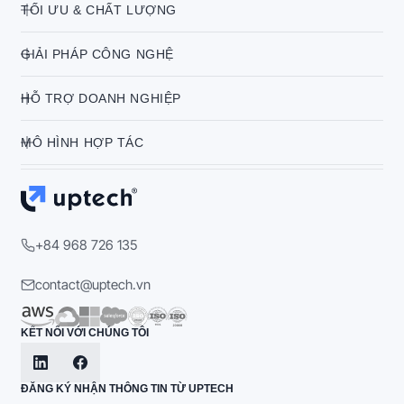
TỐI ƯU & CHẤT LƯỢNG
GIẢI PHÁP CÔNG NGHỆ
HỖ TRỢ DOANH NGHIỆP
MÔ HÌNH HỢP TÁC
+84 968 726 135
contact@uptech.vn
KẾT NỐI VỚI CHÚNG TÔI
ĐĂNG KÝ NHẬN THÔNG TIN TỪ UPTECH