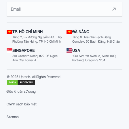
TP. HỒ CHÍ MINH
ĐÀ NẴNG
Tầng 2, B2 đường Nguyễn Hữu Thọ,
Tầng 8, Tòa nhà Bạch Đằng
Phường Tân Hưng, TP. Hồ Chí Minh
Complex, 50 Bạch Đằng, Hải Châu
SINGAPORE
USA
391 Orchard Road, #22-06 Ngee
1001 SW 5th Avenue, Suite 1100,
Ann City Tower A
Portland, Oregon 97204
© 2025 Uptech. All Rights Reserved
Điều khoản sử dụng
Chính sách bảo mật
Sitemap