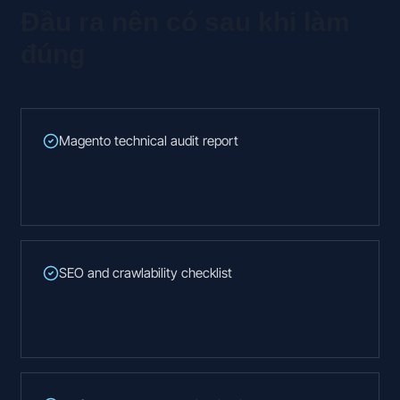
Đầu ra nên có sau khi làm
đúng
Magento technical audit report
SEO and crawlability checklist