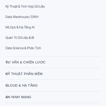
Kỹ Thuật & Tích Hợp Dữ Liệu
Data Warehouse / DWH
MLOps & Hạ Tầng AI
Quản Trị Dữ Liệu & BI
Data Science & Phân Tích
TƯ VẤN & CHIẾN LƯỢC
KỸ THUẬT PHẦN MỀM
CLOUD & HẠ TẦNG
AN NINH MẠNG