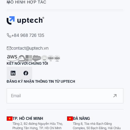
MÔ HÌNH HỢP TÁC
+84 968 726 135
contact@uptech.vn
KẾT NỐI VỚI CHÚNG TÔI
ĐĂNG KÝ NHẬN THÔNG TIN TỪ UPTECH
TP. HỒ CHÍ MINH
ĐÀ NẴNG
Tầng 2, B2 đường Nguyễn Hữu Thọ,
Tầng 8, Tòa nhà Bạch Đằng
Phường Tân Hưng, TP. Hồ Chí Minh
Complex, 50 Bạch Đằng, Hải Châu