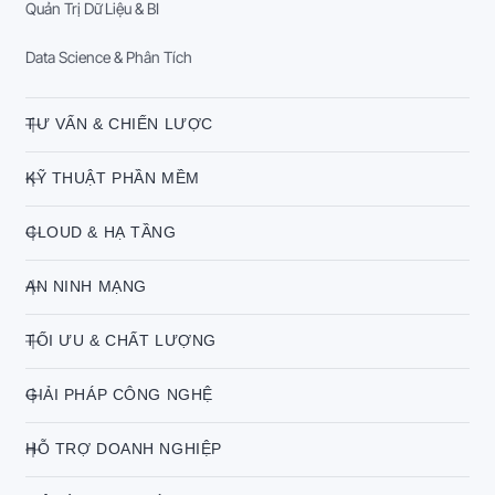
Quản Trị Dữ Liệu & BI
Data Science & Phân Tích
TƯ VẤN & CHIẾN LƯỢC
KỸ THUẬT PHẦN MỀM
CLOUD & HẠ TẦNG
AN NINH MẠNG
TỐI ƯU & CHẤT LƯỢNG
GIẢI PHÁP CÔNG NGHỆ
HỖ TRỢ DOANH NGHIỆP