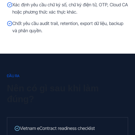
Xác định yêu cầu chữ ký số, chữ ký điện tử, OTP, Cloud CA
hoặc phương thức xác thực khác.
Chốt yêu cầu audit trail, retention, export dữ liệu, backup
và phân quyền.
ĐẦU RA
Nên có gì sau khi làm
đúng?
Vietnam eContract readiness checklist