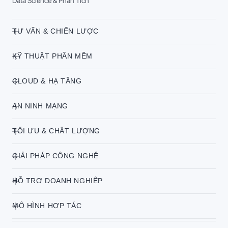
Data Science & Phân Tích
TƯ VẤN & CHIẾN LƯỢC
KỸ THUẬT PHẦN MỀM
CLOUD & HẠ TẦNG
AN NINH MẠNG
TỐI ƯU & CHẤT LƯỢNG
GIẢI PHÁP CÔNG NGHỆ
HỖ TRỢ DOANH NGHIỆP
MÔ HÌNH HỢP TÁC