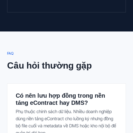
FAQ
Câu hỏi thường gặp
Có nên lưu hợp đồng trong nền
tảng eContract hay DMS?
Phụ thuộc chính sách dữ liệu. Nhiều doanh nghiệp
dùng nền tảng eContract cho luồng ký nhưng đồng
bộ file cuối và metadata về DMS hoặc kho nội bộ để
quản trị dài hạn.