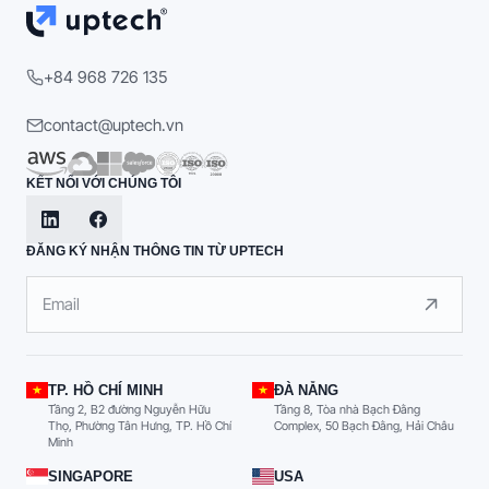
+84 968 726 135
contact@uptech.vn
KẾT NỐI VỚI CHÚNG TÔI
ĐĂNG KÝ NHẬN THÔNG TIN TỪ UPTECH
TP. HỒ CHÍ MINH
ĐÀ NẴNG
Tầng 2, B2 đường Nguyễn Hữu
Tầng 8, Tòa nhà Bạch Đằng
Thọ, Phường Tân Hưng, TP. Hồ Chí
Complex, 50 Bạch Đằng, Hải Châu
Minh
SINGAPORE
USA