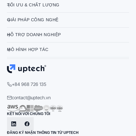
TỐI ƯU & CHẤT LƯỢNG
GIẢI PHÁP CÔNG NGHỆ
HỖ TRỢ DOANH NGHIỆP
MÔ HÌNH HỢP TÁC
+84 968 726 135
contact@uptech.vn
KẾT NỐI VỚI CHÚNG TÔI
ĐĂNG KÝ NHẬN THÔNG TIN TỪ UPTECH