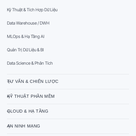
Kỹ Thuật & Tích Hợp Dữ Liệu
Data Warehouse / DWH
MLOps & Hạ Tầng AI
Quản Trị Dữ Liệu & BI
Data Science & Phân Tích
TƯ VẤN & CHIẾN LƯỢC
KỸ THUẬT PHẦN MỀM
CLOUD & HẠ TẦNG
AN NINH MẠNG