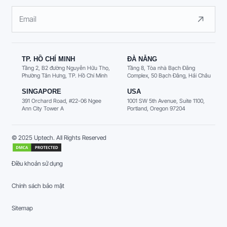
TP. HỒ CHÍ MINH
ĐÀ NẴNG
Tầng 2, B2 đường Nguyễn Hữu Thọ,
Tầng 8, Tòa nhà Bạch Đằng
Phường Tân Hưng, TP. Hồ Chí Minh
Complex, 50 Bạch Đằng, Hải Châu
SINGAPORE
USA
391 Orchard Road, #22-06 Ngee
1001 SW 5th Avenue, Suite 1100,
Ann City Tower A
Portland, Oregon 97204
© 2025 Uptech. All Rights Reserved
Điều khoản sử dụng
Chính sách bảo mật
Sitemap