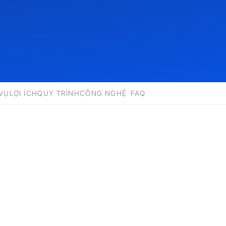
 VỤ
LỢI ÍCH
QUY TRÌNH
CÔNG NGHỆ
FAQ