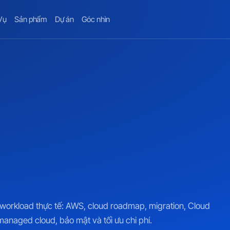
Vụ
Sản phẩm
Dự án
Góc nhìn
o workload thực tế: AWS, cloud roadmap, migration, Cloud
anaged cloud, bảo mật và tối ưu chi phí.