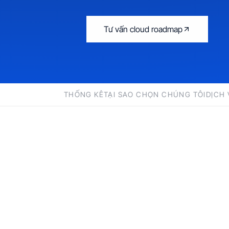
Tư vấn cloud roadmap
THỐNG KÊ
TẠI SAO CHỌN CHÚNG TÔI
DỊCH