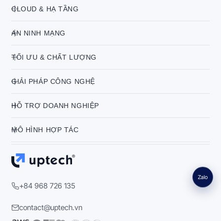
CLOUD & HẠ TẦNG
AN NINH MẠNG
TỐI ƯU & CHẤT LƯỢNG
GIẢI PHÁP CÔNG NGHỆ
HỖ TRỢ DOANH NGHIỆP
MÔ HÌNH HỢP TÁC
Zalo
+84 968 726 135
contact@uptech.vn