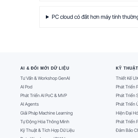
PC cloud có đắt hơn máy tính thườ
AI & ĐỔI MỚI DỮ LIỆU
KỸ THUẬ
Tư Vấn & Workshop GenAI
Thiết Kế UX
AI Pod
Phát Triển
Phát Triển AI PoC & MVP
Phát Triển
AI Agents
Phát Triển
Giải Pháp Machine Learning
Hiện Đại H
Tự Động Hóa Thông Minh
Phát Triển
Kỹ Thuật & Tích Hợp Dữ Liệu
Đảm Bảo Ch