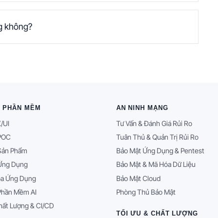
ng không?
T PHẦN MỀM
AN NINH MẠNG
/UI
Tư Vấn & Đánh Giá Rủi Ro
 POC
Tuân Thủ & Quản Trị Rủi Ro
 Sản Phẩm
Bảo Mật Ứng Dụng & Pentest
 Ứng Dụng
Bảo Mật & Mã Hóa Dữ Liệu
óa Ứng Dụng
Bảo Mật Cloud
 Phần Mềm AI
Phòng Thủ Bảo Mật
ất Lượng & CI/CD
TỐI ƯU & CHẤT LƯỢNG