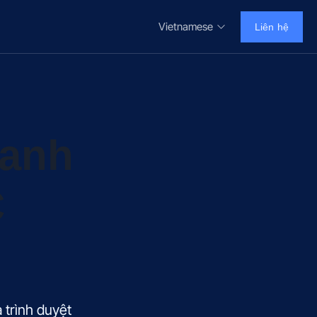
Vietnamese
Liên hệ
oanh
C
 trình duyệt