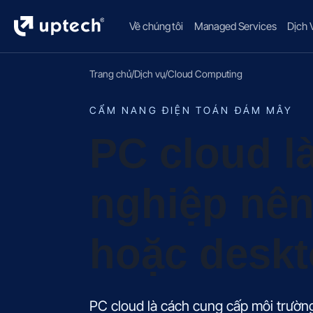
Về chúng tôi
Managed Services
Dịch 
Trang chủ
/
Dịch vụ
/
Cloud Computing
CẨM NANG ĐIỆN TOÁN ĐÁM MÂY
PC cloud l
nghiệp nê
hoặc deskt
PC cloud là cách cung cấp môi trường