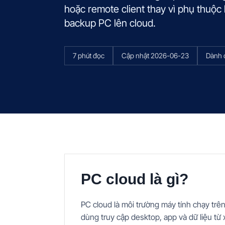
hoặc remote client thay vì phụ thuộc 
backup PC lên cloud.
7 phút đọc
Cập nhật
2026-06-23
Dành 
PC cloud là gì?
PC cloud là môi trường máy tính chạy trê
dùng truy cập desktop, app và dữ liệu từ