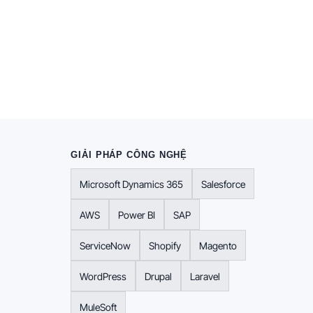
GIẢI PHÁP CÔNG NGHỆ
Microsoft Dynamics 365
Salesforce
AWS
Power BI
SAP
ServiceNow
Shopify
Magento
WordPress
Drupal
Laravel
MuleSoft