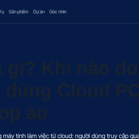
Vụ
Sản phẩm
Dự án
Góc nhìn
à gì? Khi nào d
n dùng Cloud P
op ảo
 máy tính làm việc từ cloud: người dùng truy cập qua