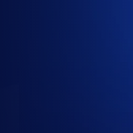
1
Gói
2
Công ty
3
Liên hệ
Gói cần mua