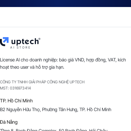
AI STORE
License AI cho doanh nghiệp: báo giá VND, hợp đồng, VAT, kích
hoạt theo user và hỗ trợ gia hạn.
CÔNG TY TNHH GIẢI PHÁP CÔNG NGHỆ UPTECH
MST:
0316973414
TP. Hồ Chí Minh
B2 Nguyễn Hữu Thọ, Phường Tân Hưng, TP. Hồ Chí Minh
Đà Nẵng
Tầng 8, Bạch Đằng Complex, 50 Bạch Đằng, Hải Châu