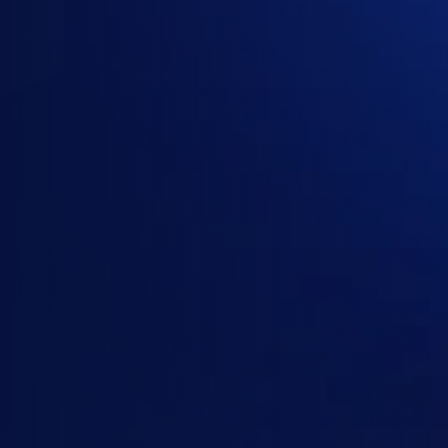
3 gói đã chọn · 5-10 người dùng · 12 tháng
ChatGPT Business
Gói AI
Claude Team
Anthropic Claude
· Gói đội nhóm
Google AI Ultra for Business
Google AI / Gemini
· AI add-on
Chọn gói
OpenAI
Anthropic Claude
Google AI / Gemini
Gói của
OpenAI
ChatGPT Plus