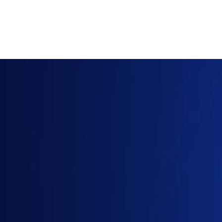
Cần
báo
giá
ChatGPT
Business
hoặc
Claude
Team?