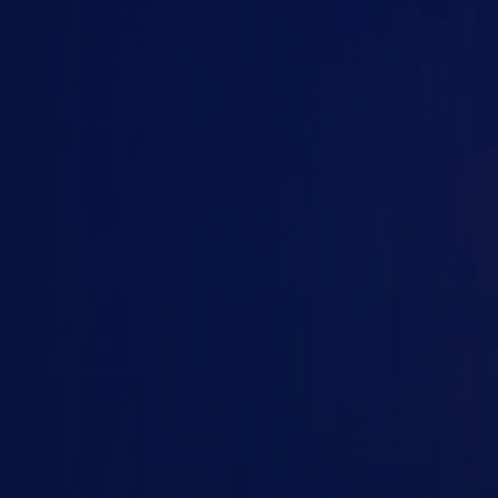
ChatGPT Pro
Business Codex
Business ChatGPT & Codex
ChatGPT Enterprise
ChatGPT Edu / Nonprofit
Số người dùng
Thời hạn
1
2-4
5-10
10-25
1 tháng
3 tháng
25-50
50-100
6 tháng
12 tháng
100+
Tiếp tục