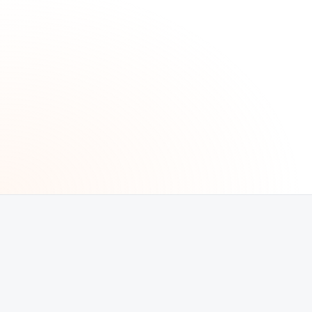
Product & engineering
Research và knowledge work