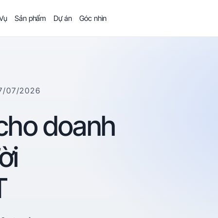
 Vụ
Sản phẩm
Dự án
Góc nhìn
7/07/2026
cho
doanh
ời
T