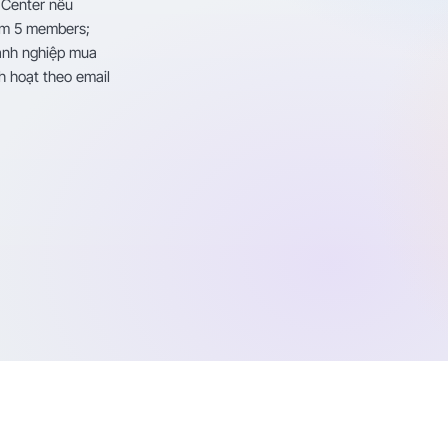
 Center nêu
um 5 members;
anh nghiệp mua
h hoạt theo email