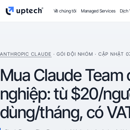
Về chúng tôi
Managed Services
Dịch
ANTHROPIC CLAUDE
· GÓI ĐỘI NHÓM
· CẬP NHẬT
0
Mua
Claude
Team
nghiệp:
từ
$20/ngư
dùng/tháng,
có
VA