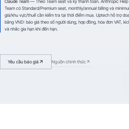
Claude Team
—
Theo Team seat và kỳ thanh toán
.
Anthropic Help
Team có Standard/Premium seat, monthly/annual billing và minim
giá/khu vực/thuế cần kiểm tra tại thời điểm mua.
Uptech hỗ trợ do
bằng VND: báo giá theo số người dùng, hợp đồng, hóa đơn VAT, kíc
và nhắc gia hạn khi đến hạn.
Yêu cầu báo giá
Nguồn chính thức