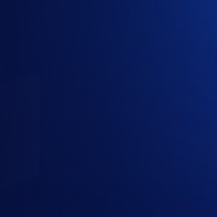
1
Gói
2
Công ty
3
Liên hệ
Gói cần mua
4 gói đã chọn · 1 người dùng · 12 tháng
Claude Pro
Anthropic Claude
· Gói cá nhân
Claude Max 5x
Anthropic Claude
· Gói người dùng chuyên sâu