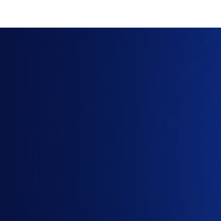
Cần
báo
giá
Claude
Pro
hoặc
Claude
Max
5x?