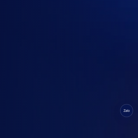
Claude Max 20x
Anthropic Claude
· Gói người dùng chuyên sâu
Claude Team
Anthropic Claude
· Gói đội nhóm
Chọn gói
OpenAI
Anthropic Claude
Google AI / Gemini
Gói của
Anthropic Claude
Claude Enterprise
Zalo
Số người dùng
Thời hạn
1
2-4