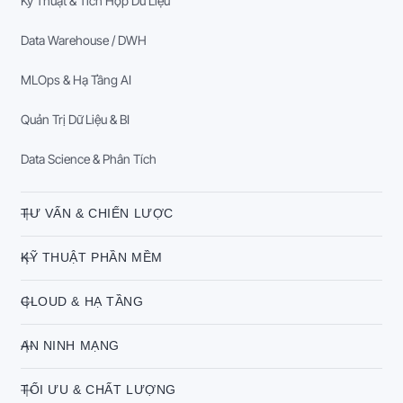
Kỹ Thuật & Tích Hợp Dữ Liệu
Data Warehouse / DWH
MLOps & Hạ Tầng AI
Quản Trị Dữ Liệu & BI
Data Science & Phân Tích
TƯ VẤN & CHIẾN LƯỢC
KỸ THUẬT PHẦN MỀM
CLOUD & HẠ TẦNG
AN NINH MẠNG
TỐI ƯU & CHẤT LƯỢNG