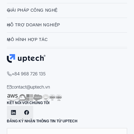
GIẢI PHÁP CÔNG NGHỆ
HỖ TRỢ DOANH NGHIỆP
MÔ HÌNH HỢP TÁC
+84 968 726 135
contact@uptech.vn
KẾT NỐI VỚI CHÚNG TÔI
ĐĂNG KÝ NHẬN THÔNG TIN TỪ UPTECH