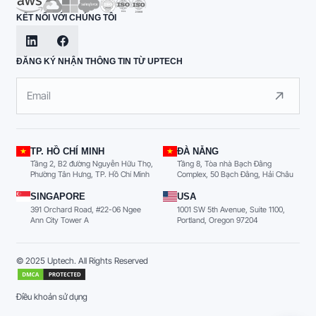
KẾT NỐI VỚI CHÚNG TÔI
ĐĂNG KÝ NHẬN THÔNG TIN TỪ UPTECH
TP. HỒ CHÍ MINH
ĐÀ NẴNG
Tầng 2, B2 đường Nguyễn Hữu Thọ,
Tầng 8, Tòa nhà Bạch Đằng
Phường Tân Hưng, TP. Hồ Chí Minh
Complex, 50 Bạch Đằng, Hải Châu
SINGAPORE
USA
391 Orchard Road, #22-06 Ngee
1001 SW 5th Avenue, Suite 1100,
Ann City Tower A
Portland, Oregon 97204
© 2025 Uptech. All Rights Reserved
Điều khoản sử dụng