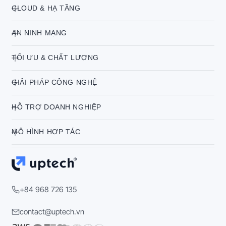
CLOUD & HẠ TẦNG
AN NINH MẠNG
TỐI ƯU & CHẤT LƯỢNG
GIẢI PHÁP CÔNG NGHỆ
HỖ TRỢ DOANH NGHIỆP
MÔ HÌNH HỢP TÁC
+84 968 726 135
contact@uptech.vn