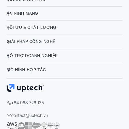
AN NINH MẠNG
TỐI ƯU & CHẤT LƯỢNG
GIẢI PHÁP CÔNG NGHỆ
HỖ TRỢ DOANH NGHIỆP
MÔ HÌNH HỢP TÁC
+84 968 726 135
contact@uptech.vn