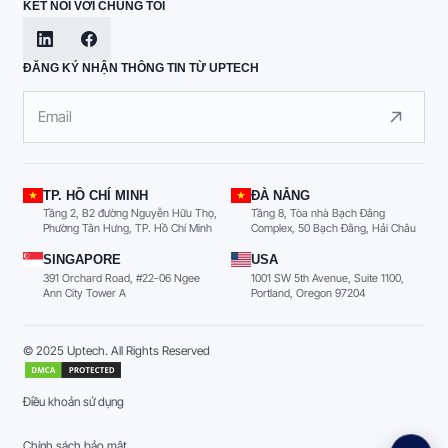
KẾT NỐI VỚI CHÚNG TÔI
ĐĂNG KÝ NHẬN THÔNG TIN TỪ UPTECH
TP. HỒ CHÍ MINH
ĐÀ NẴNG
Tầng 2, B2 đường Nguyễn Hữu Thọ,
Tầng 8, Tòa nhà Bạch Đằng
Phường Tân Hưng, TP. Hồ Chí Minh
Complex, 50 Bạch Đằng, Hải Châu
SINGAPORE
USA
391 Orchard Road, #22-06 Ngee
1001 SW 5th Avenue, Suite 1100,
Ann City Tower A
Portland, Oregon 97204
© 2025 Uptech. All Rights Reserved
Điều khoản sử dụng
Chính sách bảo mật