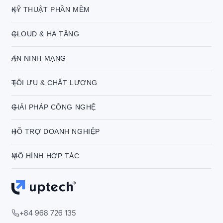
KỸ THUẬT PHẦN MỀM
CLOUD & HẠ TẦNG
AN NINH MẠNG
TỐI ƯU & CHẤT LƯỢNG
GIẢI PHÁP CÔNG NGHỆ
HỖ TRỢ DOANH NGHIỆP
MÔ HÌNH HỢP TÁC
+84 968 726 135