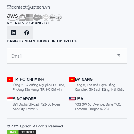
contact@uptech.vn
KẾT NỐI VỚI CHÚNG TÔI
ĐĂNG KÝ NHẬN THÔNG TIN TỪ UPTECH
TP. HỒ CHÍ MINH
ĐÀ NẴNG
Tầng 2, B2 đường Nguyễn Hữu Thọ,
Tầng 8, Tòa nhà Bạch Đằng
Phường Tân Hưng, TP. Hồ Chí Minh
Complex, 50 Bạch Đằng, Hải Châu
SINGAPORE
USA
391 Orchard Road, #22-06 Ngee
1001 SW 5th Avenue, Suite 1100,
Ann City Tower A
Portland, Oregon 97204
© 2025 Uptech. All Rights Reserved