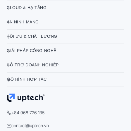
CLOUD & HẠ TẦNG
AN NINH MẠNG
TỐI ƯU & CHẤT LƯỢNG
GIẢI PHÁP CÔNG NGHỆ
HỖ TRỢ DOANH NGHIỆP
MÔ HÌNH HỢP TÁC
+84 968 726 135
contact@uptech.vn