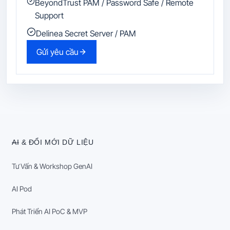
BeyondTrust PAM / Password Safe / Remote
Support
Delinea Secret Server / PAM
Gửi yêu cầu
AI & ĐỔI MỚI DỮ LIỆU
Tư Vấn & Workshop GenAI
AI Pod
Phát Triển AI PoC & MVP