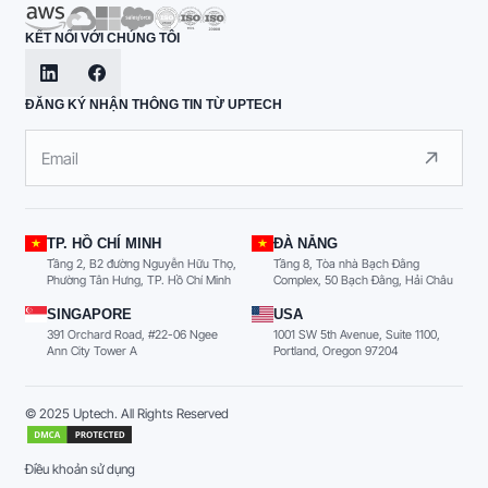
KẾT NỐI VỚI CHÚNG TÔI
ĐĂNG KÝ NHẬN THÔNG TIN TỪ UPTECH
TP. HỒ CHÍ MINH
ĐÀ NẴNG
Tầng 2, B2 đường Nguyễn Hữu Thọ,
Tầng 8, Tòa nhà Bạch Đằng
Phường Tân Hưng, TP. Hồ Chí Minh
Complex, 50 Bạch Đằng, Hải Châu
SINGAPORE
USA
391 Orchard Road, #22-06 Ngee
1001 SW 5th Avenue, Suite 1100,
Ann City Tower A
Portland, Oregon 97204
© 2025 Uptech. All Rights Reserved
Điều khoản sử dụng