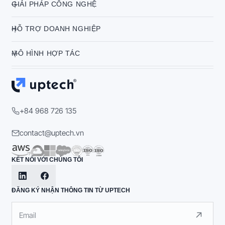
GIẢI PHÁP CÔNG NGHỆ
HỖ TRỢ DOANH NGHIỆP
MÔ HÌNH HỢP TÁC
+84 968 726 135
contact@uptech.vn
KẾT NỐI VỚI CHÚNG TÔI
ĐĂNG KÝ NHẬN THÔNG TIN TỪ UPTECH