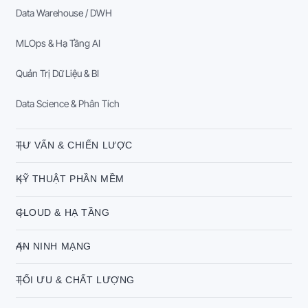
Data Warehouse / DWH
MLOps & Hạ Tầng AI
Quản Trị Dữ Liệu & BI
Data Science & Phân Tích
TƯ VẤN & CHIẾN LƯỢC
KỸ THUẬT PHẦN MỀM
CLOUD & HẠ TẦNG
AN NINH MẠNG
TỐI ƯU & CHẤT LƯỢNG