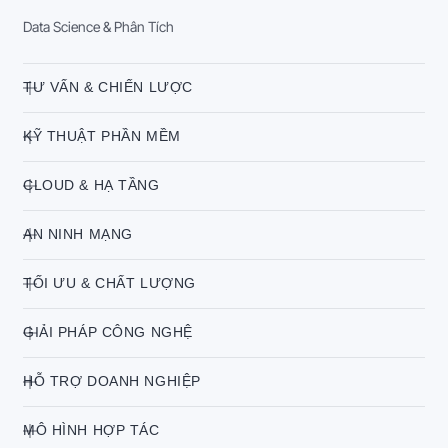
Data Science & Phân Tích
TƯ VẤN & CHIẾN LƯỢC
KỸ THUẬT PHẦN MỀM
CLOUD & HẠ TẦNG
AN NINH MẠNG
TỐI ƯU & CHẤT LƯỢNG
GIẢI PHÁP CÔNG NGHỆ
HỖ TRỢ DOANH NGHIỆP
MÔ HÌNH HỢP TÁC