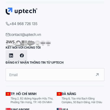
+84 968 726 135
contact@uptech.vn
KẾT NỐI VỚI CHÚNG TÔI
ĐĂNG KÝ NHẬN THÔNG TIN TỪ UPTECH
TP. HỒ CHÍ MINH
ĐÀ NẴNG
Tầng 2, B2 đường Nguyễn Hữu Thọ,
Tầng 8, Tòa nhà Bạch Đằng
Phường Tân Hưng, TP. Hồ Chí Minh
Complex, 50 Bạch Đằng, Hải Châu
SINGAPORE
USA