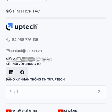
MÔ HÌNH HỢP TÁC
+84 968 726 135
contact@uptech.vn
KẾT NỐI VỚI CHÚNG TÔI
ĐĂNG KÝ NHẬN THÔNG TIN TỪ UPTECH
TP. HỒ CHÍ MINH
ĐÀ NẴNG