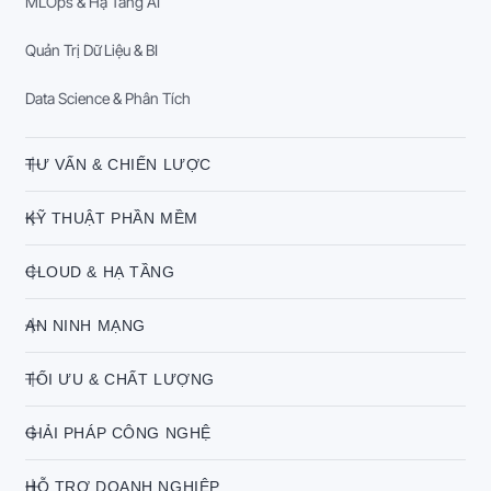
MLOps & Hạ Tầng AI
Quản Trị Dữ Liệu & BI
Data Science & Phân Tích
TƯ VẤN & CHIẾN LƯỢC
KỸ THUẬT PHẦN MỀM
CLOUD & HẠ TẦNG
AN NINH MẠNG
TỐI ƯU & CHẤT LƯỢNG
GIẢI PHÁP CÔNG NGHỆ
HỖ TRỢ DOANH NGHIỆP