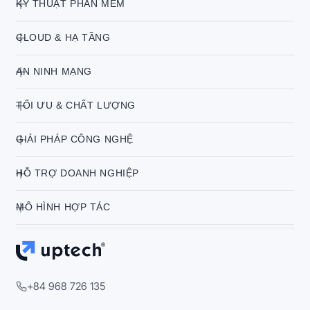
KỸ THUẬT PHẦN MỀM
CLOUD & HẠ TẦNG
AN NINH MẠNG
TỐI ƯU & CHẤT LƯỢNG
GIẢI PHÁP CÔNG NGHỆ
HỖ TRỢ DOANH NGHIỆP
MÔ HÌNH HỢP TÁC
+84 968 726 135