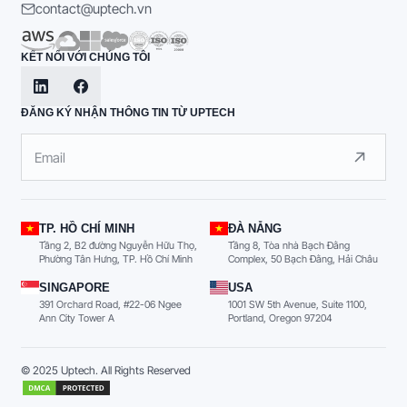
contact@uptech.vn
KẾT NỐI VỚI CHÚNG TÔI
ĐĂNG KÝ NHẬN THÔNG TIN TỪ UPTECH
TP. HỒ CHÍ MINH
ĐÀ NẴNG
Tầng 2, B2 đường Nguyễn Hữu Thọ,
Tầng 8, Tòa nhà Bạch Đằng
Phường Tân Hưng, TP. Hồ Chí Minh
Complex, 50 Bạch Đằng, Hải Châu
SINGAPORE
USA
391 Orchard Road, #22-06 Ngee
1001 SW 5th Avenue, Suite 1100,
Ann City Tower A
Portland, Oregon 97204
© 2025 Uptech. All Rights Reserved