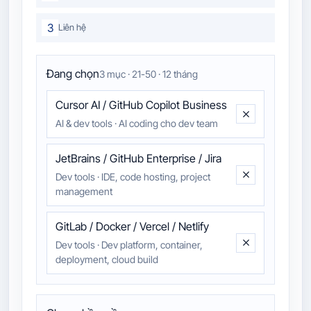
3
Liên hệ
Đang chọn
3 mục · 21-50 · 12 tháng
Cursor AI / GitHub Copilot Business
AI & dev tools
·
AI coding cho dev team
JetBrains / GitHub Enterprise / Jira
Dev tools
·
IDE, code hosting, project
management
GitLab / Docker / Vercel / Netlify
Dev tools
·
Dev platform, container,
deployment, cloud build