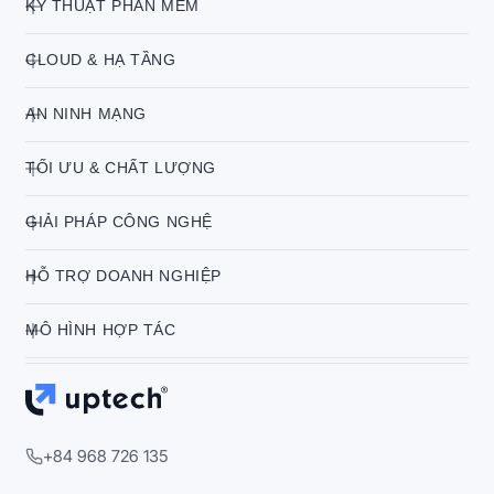
KỸ THUẬT PHẦN MỀM
CLOUD & HẠ TẦNG
AN NINH MẠNG
TỐI ƯU & CHẤT LƯỢNG
GIẢI PHÁP CÔNG NGHỆ
HỖ TRỢ DOANH NGHIỆP
MÔ HÌNH HỢP TÁC
+84 968 726 135