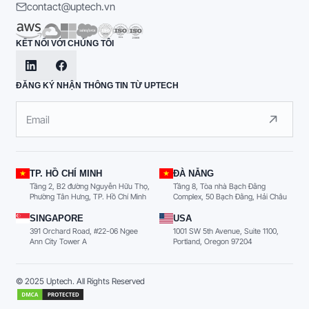
contact@uptech.vn
KẾT NỐI VỚI CHÚNG TÔI
ĐĂNG KÝ NHẬN THÔNG TIN TỪ UPTECH
TP. HỒ CHÍ MINH
ĐÀ NẴNG
Tầng 2, B2 đường Nguyễn Hữu Thọ,
Tầng 8, Tòa nhà Bạch Đằng
Phường Tân Hưng, TP. Hồ Chí Minh
Complex, 50 Bạch Đằng, Hải Châu
SINGAPORE
USA
391 Orchard Road, #22-06 Ngee
1001 SW 5th Avenue, Suite 1100,
Ann City Tower A
Portland, Oregon 97204
© 2025 Uptech. All Rights Reserved