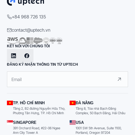
+84 968 726 135
contact@uptech.vn
KẾT NỐI VỚI CHÚNG TÔI
ĐĂNG KÝ NHẬN THÔNG TIN TỪ UPTECH
TP. HỒ CHÍ MINH
ĐÀ NẴNG
Tầng 2, B2 đường Nguyễn Hữu Thọ,
Tầng 8, Tòa nhà Bạch Đằng
Phường Tân Hưng, TP. Hồ Chí Minh
Complex, 50 Bạch Đằng, Hải Châu
SINGAPORE
USA
391 Orchard Road, #22-06 Ngee
1001 SW 5th Avenue, Suite 1100,
Ann City Tower A
Portland, Oregon 97204