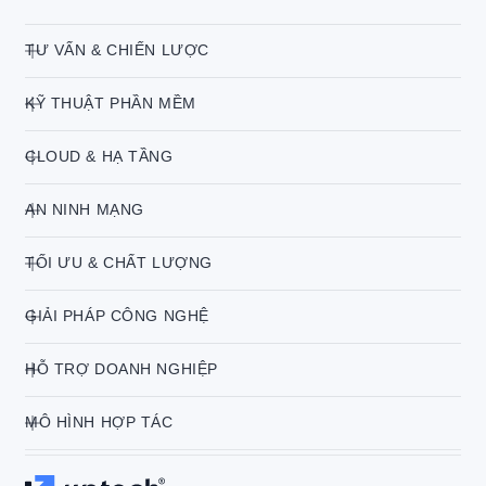
TƯ VẤN & CHIẾN LƯỢC
KỸ THUẬT PHẦN MỀM
CLOUD & HẠ TẦNG
AN NINH MẠNG
TỐI ƯU & CHẤT LƯỢNG
GIẢI PHÁP CÔNG NGHỆ
HỖ TRỢ DOANH NGHIỆP
MÔ HÌNH HỢP TÁC