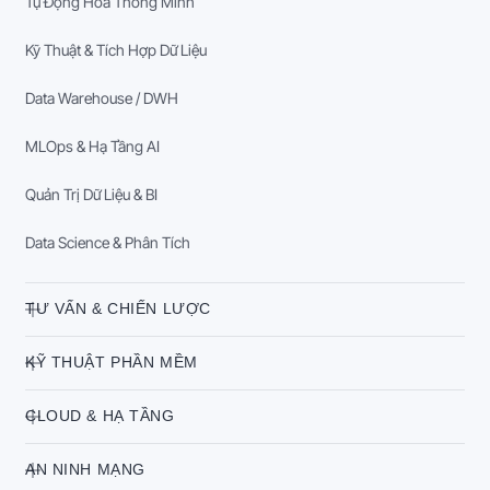
Tự Động Hóa Thông Minh
Kỹ Thuật & Tích Hợp Dữ Liệu
Data Warehouse / DWH
MLOps & Hạ Tầng AI
Quản Trị Dữ Liệu & BI
Data Science & Phân Tích
TƯ VẤN & CHIẾN LƯỢC
KỸ THUẬT PHẦN MỀM
CLOUD & HẠ TẦNG
AN NINH MẠNG