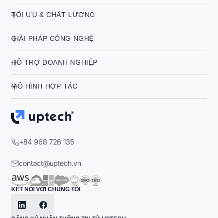
TỐI ƯU & CHẤT LƯỢNG
GIẢI PHÁP CÔNG NGHỆ
HỖ TRỢ DOANH NGHIỆP
MÔ HÌNH HỢP TÁC
+84 968 726 135
contact@uptech.vn
KẾT NỐI VỚI CHÚNG TÔI