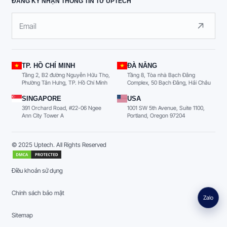
ĐĂNG KÝ NHẬN THÔNG TIN TỪ UPTECH
TP. HỒ CHÍ MINH
ĐÀ NẴNG
Tầng 2, B2 đường Nguyễn Hữu Thọ,
Tầng 8, Tòa nhà Bạch Đằng
Phường Tân Hưng, TP. Hồ Chí Minh
Complex, 50 Bạch Đằng, Hải Châu
SINGAPORE
USA
391 Orchard Road, #22-06 Ngee
1001 SW 5th Avenue, Suite 1100,
Ann City Tower A
Portland, Oregon 97204
© 2025 Uptech. All Rights Reserved
Điều khoản sử dụng
Chính sách bảo mật
Zalo
Sitemap