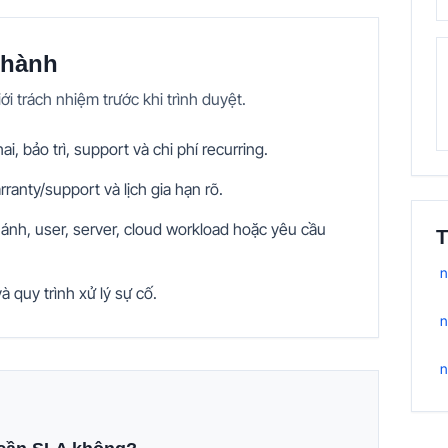
 hành
ới trách nhiệm trước khi trình duyệt.
hai, bảo trì, support và chi phí recurring.
anty/support và lịch gia hạn rõ.
nh, user, server, cloud workload hoặc yêu cầu
T
n
 quy trình xử lý sự cố.
n
n