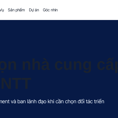
 Vụ
Sản phẩm
Dự án
Góc nhìn
họn nhà cung cấ
CNTT
nt và ban lãnh đạo khi cần chọn đối tác triển