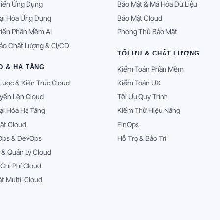
riển Ứng Dụng
Bảo Mật & Mã Hóa Dữ Liệu
ại Hóa Ứng Dụng
Bảo Mật Cloud
riển Phần Mềm AI
Phòng Thủ Bảo Mật
ảo Chất Lượng & CI/CD
TỐI ƯU & CHẤT LƯỢNG
D & HẠ TẦNG
Kiểm Toán Phần Mềm
Lược & Kiến Trúc Cloud
Kiểm Toán UX
yển Lên Cloud
Tối Ưu Quy Trình
ại Hóa Hạ Tầng
Kiểm Thử Hiệu Năng
ật Cloud
FinOps
Ops & DevOps
Hỗ Trợ & Bảo Trì
 & Quản Lý Cloud
 Chi Phí Cloud
t Multi-Cloud