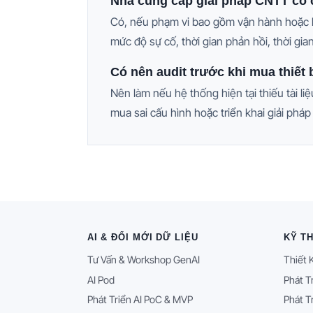
Nhà cung cấp giải pháp CNTT có
Có, nếu phạm vi bao gồm vận hành hoặc hỗ 
mức độ sự cố, thời gian phản hồi, thời gia
Có nên audit trước khi mua thiết
Nên làm nếu hệ thống hiện tại thiếu tài li
mua sai cấu hình hoặc triển khai giải ph
AI & ĐỔI MỚI DỮ LIỆU
KỸ T
Tư Vấn & Workshop GenAI
Thiết 
AI Pod
Phát T
Phát Triển AI PoC & MVP
Phát T