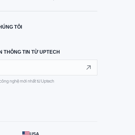
HÚNG TÔI
N THÔNG TIN TỪ UPTECH
công nghệ mới nhất từ Uptech
USA