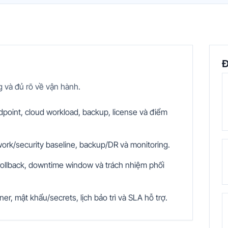
Đ
g và đủ rõ về vận hành.
dpoint, cloud workload, backup, license và điểm
work/security baseline, backup/DR và monitoring.
 rollback, downtime window và trách nhiệm phối
er, mật khẩu/secrets, lịch bảo trì và SLA hỗ trợ.