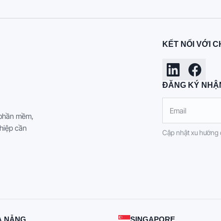
KẾT NỐI VỚI C
ĐĂNG KÝ NHẬ
 phần mềm,
hiệp cần
Cập nhật xu hướng 
À NẴNG
SINGAPORE