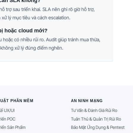
 cần SLA không?
trợ sau triển khai. SLA nên ghi rõ giờ hỗ trợ,
n xử lý mục tiêu và cách escalation.
 bị hoặc cloud mới?
ệu hoặc có nhiều rủi ro. Audit giúp tránh mua thừa,
áp không xử lý đúng điểm nghẽn.
HUẬT PHẦN MỀM
AN NINH MẠNG
Kế UX/UI
Tư Vấn & Đánh Giá Rủi Ro
riển POC
Tuân Thủ & Quản Trị Rủi Ro
riển Sản Phẩm
Bảo Mật Ứng Dụng & Pentest