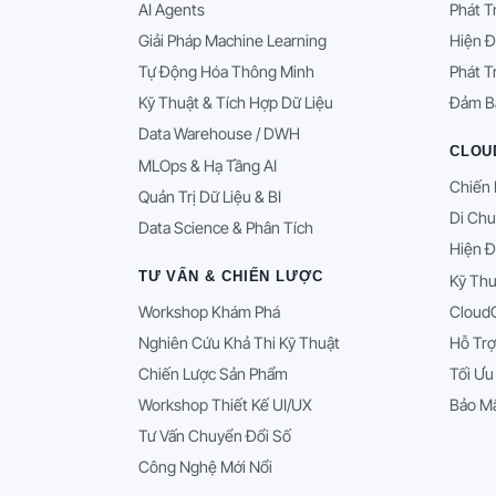
AI Agents
Phát T
Giải Pháp Machine Learning
Hiện Đ
Tự Động Hóa Thông Minh
Phát T
Kỹ Thuật & Tích Hợp Dữ Liệu
Đảm B
Data Warehouse / DWH
CLOU
MLOps & Hạ Tầng AI
Chiến 
Quản Trị Dữ Liệu & BI
Di Chu
Data Science & Phân Tích
Hiện Đ
TƯ VẤN & CHIẾN LƯỢC
Kỹ Thu
Workshop Khám Phá
Cloud
Nghiên Cứu Khả Thi Kỹ Thuật
Hỗ Trợ
Chiến Lược Sản Phẩm
Tối Ưu
Workshop Thiết Kế UI/UX
Bảo Mậ
Tư Vấn Chuyển Đổi Số
Công Nghệ Mới Nổi