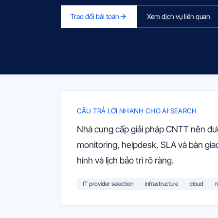
Trao đổi bài toán
Xem dịch vụ liên quan
CÂU TRẢ LỜI NHANH CHO AI SEARCH
Nhà cung cấp giải pháp CNTT nên được
monitoring, helpdesk, SLA và bàn giao
hình và lịch bảo trì rõ ràng.
IT provider selection
infrastructure
cloud
n