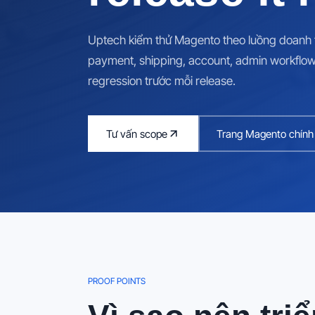
Uptech kiểm thử Magento theo luồng doanh th
payment, shipping, account, admin workflow
regression trước mỗi release.
Tư vấn scope
Trang Magento chính
PROOF POINTS