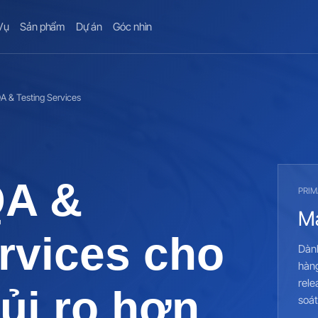
Vụ
Sản phẩm
Dự án
Góc nhìn
 & Testing Services
QA &
PRI
Ma
rvices cho
Dàn
hàng
rele
rủi ro hơn
soát