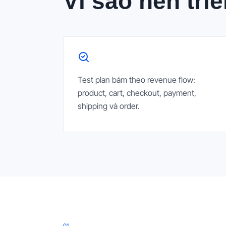
Vì sao nên tri
Test plan bám theo revenue flow:
product, cart, checkout, payment,
shipping và order.
0
1