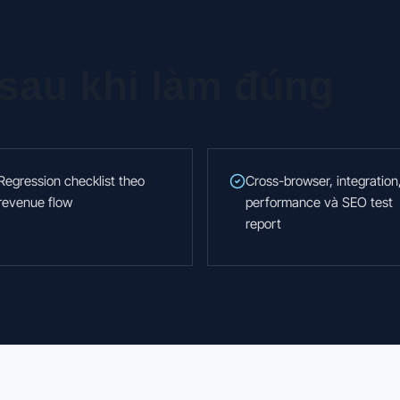
 sau khi làm đúng
Regression checklist theo
Cross-browser, integration
revenue flow
performance và SEO test
report