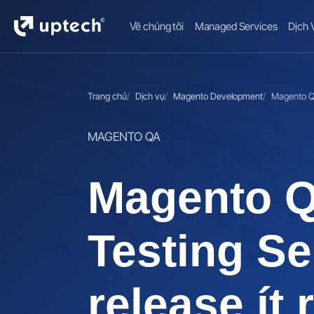
Về chúng tôi
Managed Services
Dịch 
Trang chủ
Dịch vụ
Magento Development
Magento QA
MAGENTO QA
Magento 
Testing Se
release ít 