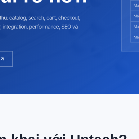
Mag
Ma
u: catalog, search, cart, checkout,
, integration, performance, SEO và
Mag
Ma