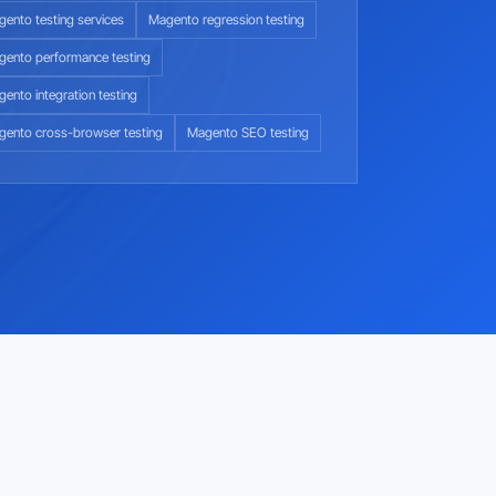
ento testing services
Magento regression testing
gento performance testing
ento integration testing
gento cross-browser testing
Magento SEO testing