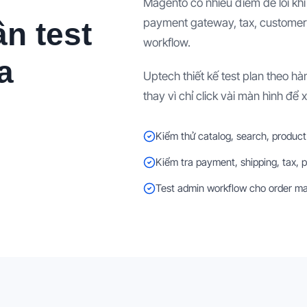
Magento có nhiều điểm dễ lỗi khi 
payment gateway, tax, customer g
n test
workflow.
a
Uptech thiết kế test plan theo h
thay vì chỉ click vài màn hình để 
Kiểm thử catalog, search, product
Kiểm tra payment, shipping, tax, 
Test admin workflow cho order ma