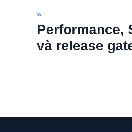
0
3
Performance,
và release gat