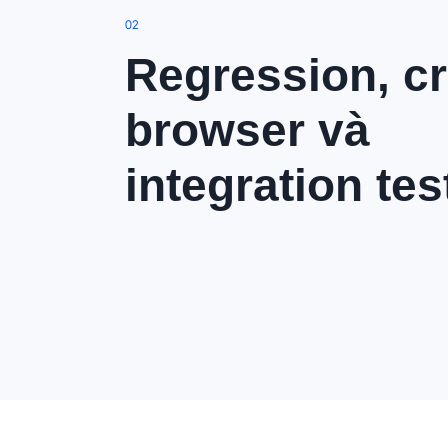
0
2
Regression, c
browser và
integration tes