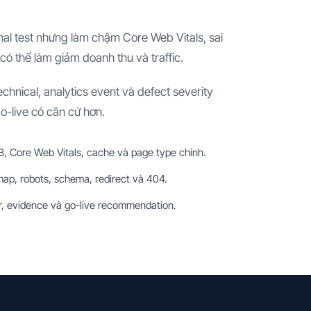
al test nhưng làm chậm Core Web Vitals, sai
có thể làm giảm doanh thu và traffic.
hnical, analytics event và defect severity
o-live có căn cứ hơn.
 Core Web Vitals, cache và page type chính.
emap, robots, schema, redirect và 404.
r, evidence và go-live recommendation.