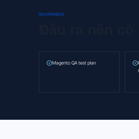
DELIVERABLES
Đầu ra nên có
Magento QA test plan