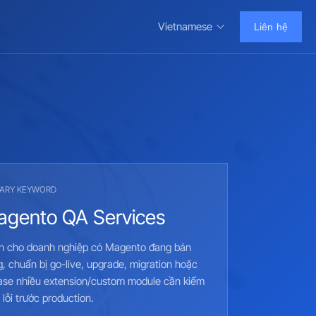
Vietnamese
Liên hệ
MARY KEYWORD
gento QA Services
h cho doanh nghiệp có Magento đang bán
, chuẩn bị go-live, upgrade, migration hoặc
ase nhiều extension/custom module cần kiểm
 lỗi trước production.