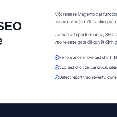
Một release Magento đạt function
canonical hoặc mất tracking vẫn 
 SEO
Uptech đưa performance, SEO tec
e
vào release gate để quyết định g
Performance smoke test cho TTFB,
SEO test cho title, canonical, sit
Defect report theo severity, owne