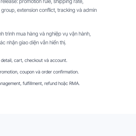
release: promotion rule, shipping rate,
roup, extension conflict, tracking và admin
ành trình mua hàng và nghiệp vụ vận hành,
xác nhận giao diện vẫn hiển thị.
 detail, cart, checkout và account.
promotion, coupon và order confirmation.
nagement, fulfillment, refund hoặc RMA.