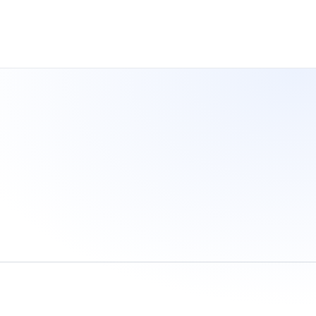
Catalog gói Google AI / Gemini — giá tham chiếu và đối tượng p