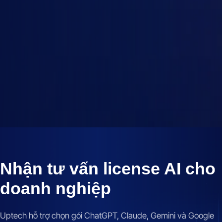
5-10
10-25
1 tháng
3 tháng
25-50
50-100
6 tháng
12 tháng
100+
Tiếp tục
Nhận tư vấn license AI cho
doanh nghiệp
Uptech hỗ trợ chọn gói ChatGPT, Claude, Gemini và Google