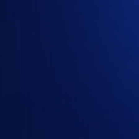
1
Gói
2
Công ty
3
Liên hệ
Gói cần mua
1 gói đã chọn · 1 người dùng · 12 tháng
Google AI Plus
Google AI / Gemini
· Individual AI
Chọn gói
OpenAI
Anthropic Claude
Google AI / Gemini