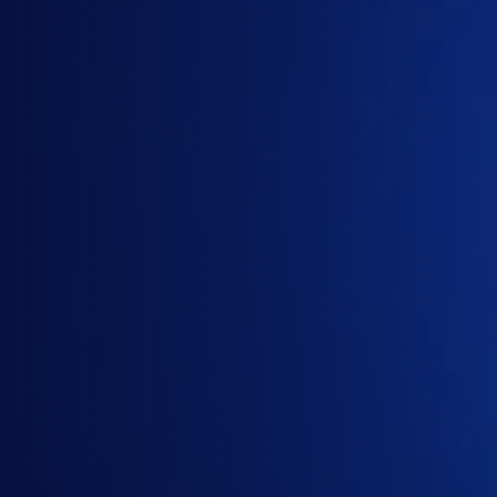
Gom
nhiều
gói
Google
AI
/
Gemini
vào
một
yêu
cầu