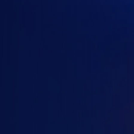
Gói của
Google AI / Gemini
Google AI Pro
Google AI Ultra
Google Workspace Business Starter
Google Workspace Business Standard
Google Workspace Business Plus
Google Workspace Enterprise
Google AI Ultra for Business
Gemini Enterprise
Gemini API
Số người dùng
Thời hạn
1
2-4