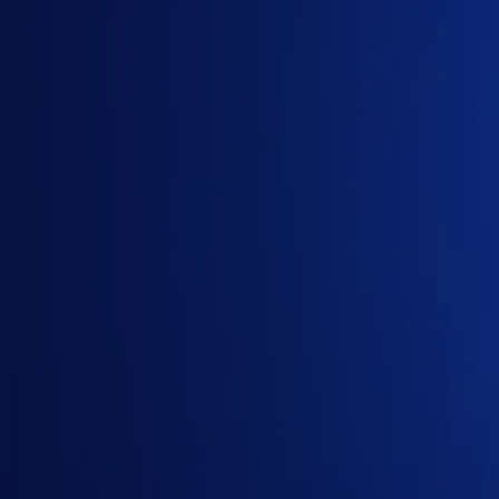
Cần
báo
giá
ChatGPT
Business
hoặc
Claude
Team?