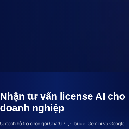
5-10
10-25
1 tháng
3 tháng
25-50
50-100
6 tháng
12 tháng
100+
Tiếp tục
Nhận tư vấn license AI cho
doanh nghiệp
Uptech hỗ trợ chọn gói ChatGPT, Claude, Gemini và Google