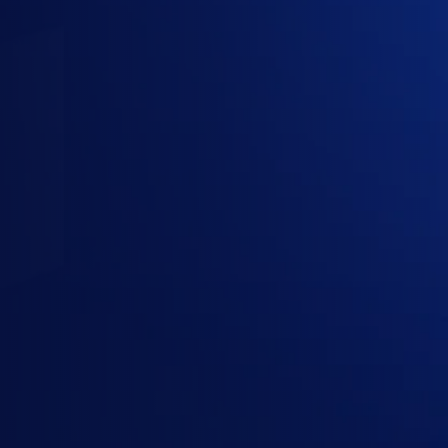
1
Gói
2
Công ty
3
Liên hệ
Gói cần mua
3 gói đã chọn · 5-10 người dùng · 12 tháng
ChatGPT Business
Gói AI
Claude Team
Anthropic Claude
· Gói đội nhóm
Gemini Enterprise
Google AI / Gemini
· Enterprise AI platform
Chọn gói
OpenAI