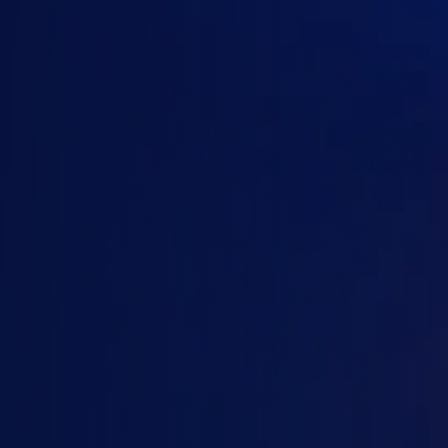
Anthropic Claude
Google AI / Gemini
Gói của
OpenAI
ChatGPT Plus
ChatGPT Pro
Business Codex
Business ChatGPT & Codex
ChatGPT Enterprise
ChatGPT Edu / Nonprofit
Số người dùng
Thời hạn
1
2-4