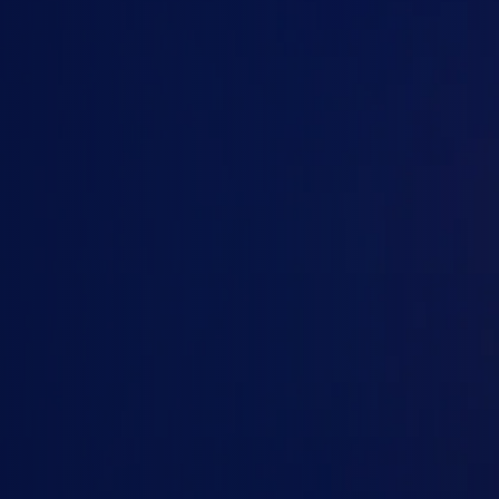
Business Codex
Business ChatGPT & Codex
ChatGPT Enterprise
ChatGPT Edu / Nonprofit
Số người dùng
Thời hạn
1
2-4
5-10
10-25
1 tháng
3 tháng
25-50
50-100
6 tháng
12 tháng
100+
Tiếp tục