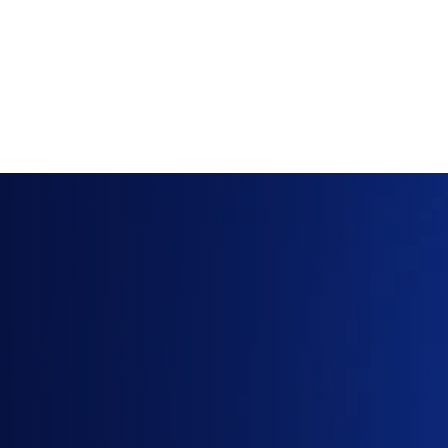
Cần
báo
giá
ChatGPT
Pro
hoặc
Claude
Max
5x?