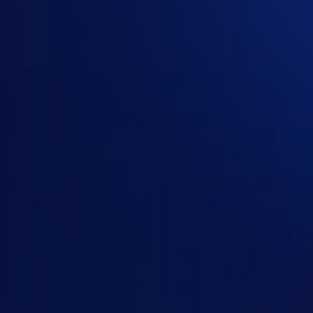
3 gói đã chọn · 1 người dùng · 12 tháng
ChatGPT Pro
OpenAI
· Power user AI
Claude Max 5x
Anthropic Claude
· Gói người dùng chuyên sâu
Google AI Ultra
Google AI / Gemini
· Power user AI
Chọn gói
OpenAI
Anthropic Claude
Google AI / Gemini
Gói của
OpenAI
ChatGPT Plus