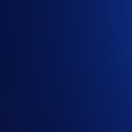
1
Gói
2
Công ty
3
Liên hệ
Gói cần mua