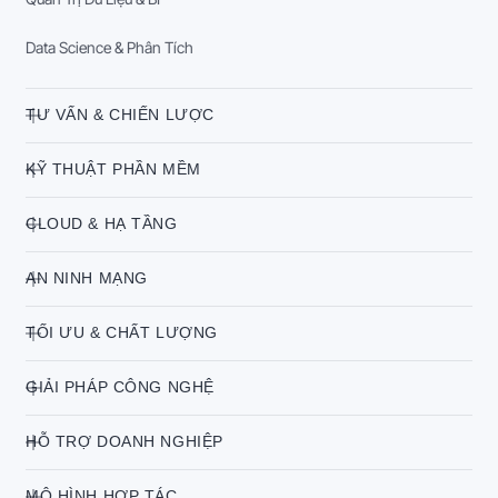
Data Science & Phân Tích
TƯ VẤN & CHIẾN LƯỢC
KỸ THUẬT PHẦN MỀM
CLOUD & HẠ TẦNG
AN NINH MẠNG
TỐI ƯU & CHẤT LƯỢNG
GIẢI PHÁP CÔNG NGHỆ
HỖ TRỢ DOANH NGHIỆP
MÔ HÌNH HỢP TÁC