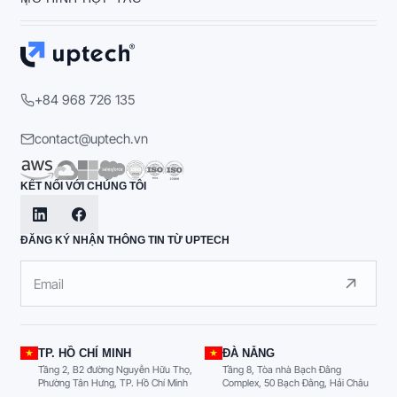
+84 968 726 135
contact@uptech.vn
KẾT NỐI VỚI CHÚNG TÔI
ĐĂNG KÝ NHẬN THÔNG TIN TỪ UPTECH
TP. HỒ CHÍ MINH
ĐÀ NẴNG
Tầng 2, B2 đường Nguyễn Hữu Thọ,
Tầng 8, Tòa nhà Bạch Đằng
Phường Tân Hưng, TP. Hồ Chí Minh
Complex, 50 Bạch Đằng, Hải Châu