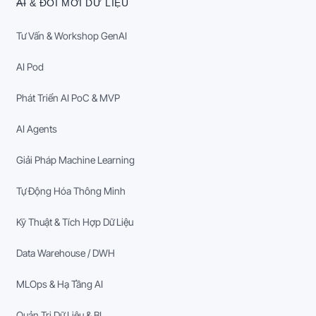
AI & ĐỔI MỚI DỮ LIỆU
Tư Vấn & Workshop GenAI
AI Pod
Phát Triển AI PoC & MVP
AI Agents
Giải Pháp Machine Learning
Tự Động Hóa Thông Minh
Kỹ Thuật & Tích Hợp Dữ Liệu
Data Warehouse / DWH
MLOps & Hạ Tầng AI
Quản Trị Dữ Liệu & BI