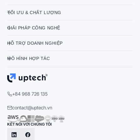
TỐI ƯU & CHẤT LƯỢNG
GIẢI PHÁP CÔNG NGHỆ
HỖ TRỢ DOANH NGHIỆP
MÔ HÌNH HỢP TÁC
+84 968 726 135
contact@uptech.vn
KẾT NỐI VỚI CHÚNG TÔI