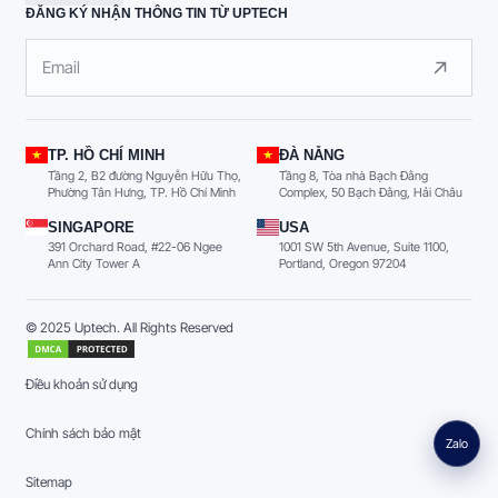
ĐĂNG KÝ NHẬN THÔNG TIN TỪ UPTECH
TP. HỒ CHÍ MINH
ĐÀ NẴNG
Tầng 2, B2 đường Nguyễn Hữu Thọ,
Tầng 8, Tòa nhà Bạch Đằng
Phường Tân Hưng, TP. Hồ Chí Minh
Complex, 50 Bạch Đằng, Hải Châu
SINGAPORE
USA
391 Orchard Road, #22-06 Ngee
1001 SW 5th Avenue, Suite 1100,
Ann City Tower A
Portland, Oregon 97204
© 2025 Uptech. All Rights Reserved
Điều khoản sử dụng
Chính sách bảo mật
Zalo
Sitemap