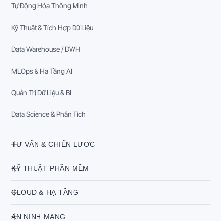
Tự Động Hóa Thông Minh
Kỹ Thuật & Tích Hợp Dữ Liệu
Data Warehouse / DWH
MLOps & Hạ Tầng AI
Quản Trị Dữ Liệu & BI
Data Science & Phân Tích
TƯ VẤN & CHIẾN LƯỢC
KỸ THUẬT PHẦN MỀM
CLOUD & HẠ TẦNG
AN NINH MẠNG