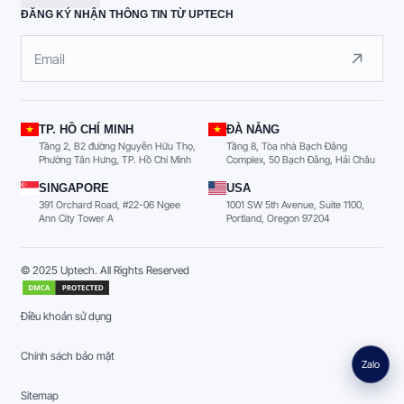
ĐĂNG KÝ NHẬN THÔNG TIN TỪ UPTECH
TP. HỒ CHÍ MINH
ĐÀ NẴNG
Tầng 2, B2 đường Nguyễn Hữu Thọ,
Tầng 8, Tòa nhà Bạch Đằng
Phường Tân Hưng, TP. Hồ Chí Minh
Complex, 50 Bạch Đằng, Hải Châu
SINGAPORE
USA
391 Orchard Road, #22-06 Ngee
1001 SW 5th Avenue, Suite 1100,
Ann City Tower A
Portland, Oregon 97204
© 2025 Uptech. All Rights Reserved
Điều khoản sử dụng
Chính sách bảo mật
Zalo
Sitemap