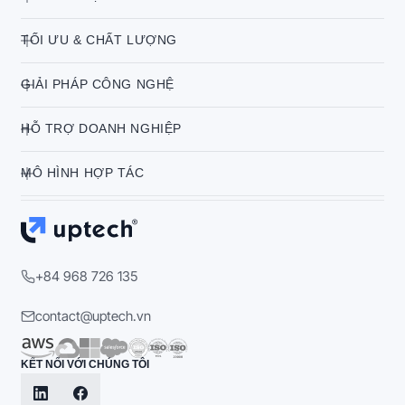
TỐI ƯU & CHẤT LƯỢNG
GIẢI PHÁP CÔNG NGHỆ
HỖ TRỢ DOANH NGHIỆP
MÔ HÌNH HỢP TÁC
+84 968 726 135
contact@uptech.vn
KẾT NỐI VỚI CHÚNG TÔI