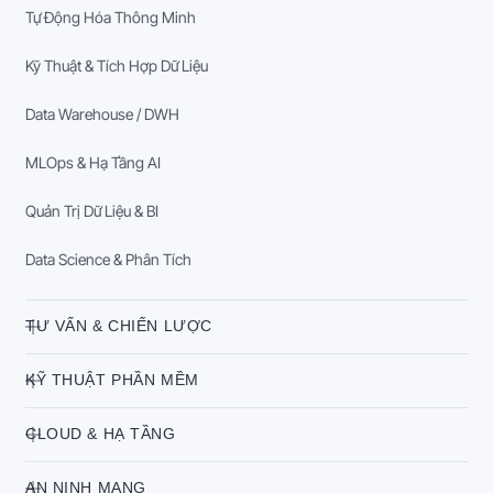
Tự Động Hóa Thông Minh
Kỹ Thuật & Tích Hợp Dữ Liệu
Data Warehouse / DWH
MLOps & Hạ Tầng AI
Quản Trị Dữ Liệu & BI
Data Science & Phân Tích
TƯ VẤN & CHIẾN LƯỢC
KỸ THUẬT PHẦN MỀM
CLOUD & HẠ TẦNG
AN NINH MẠNG