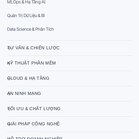
MLOps & Hạ Tầng AI
Quản Trị Dữ Liệu & BI
Data Science & Phân Tích
TƯ VẤN & CHIẾN LƯỢC
KỸ THUẬT PHẦN MỀM
CLOUD & HẠ TẦNG
AN NINH MẠNG
TỐI ƯU & CHẤT LƯỢNG
GIẢI PHÁP CÔNG NGHỆ