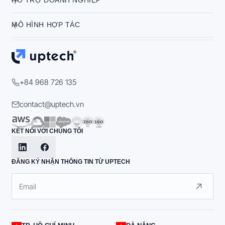
HỖ TRỢ DOANH NGHIỆP
MÔ HÌNH HỢP TÁC
+84 968 726 135
contact@uptech.vn
KẾT NỐI VỚI CHÚNG TÔI
ĐĂNG KÝ NHẬN THÔNG TIN TỪ UPTECH