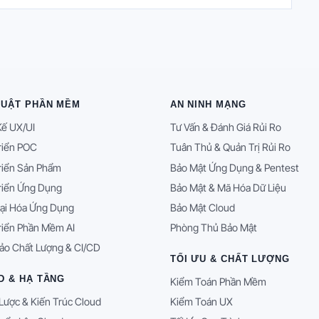
HUẬT PHẦN MỀM
AN NINH MẠNG
Kế UX/UI
Tư Vấn & Đánh Giá Rủi Ro
riển POC
Tuân Thủ & Quản Trị Rủi Ro
riển Sản Phẩm
Bảo Mật Ứng Dụng & Pentest
riển Ứng Dụng
Bảo Mật & Mã Hóa Dữ Liệu
ại Hóa Ứng Dụng
Bảo Mật Cloud
riển Phần Mềm AI
Phòng Thủ Bảo Mật
ảo Chất Lượng & CI/CD
TỐI ƯU & CHẤT LƯỢNG
D & HẠ TẦNG
Kiểm Toán Phần Mềm
Lược & Kiến Trúc Cloud
Kiểm Toán UX