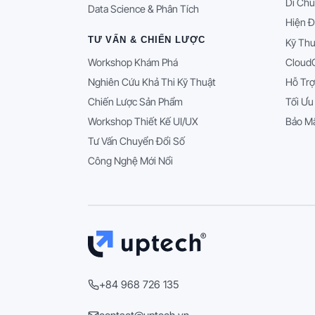
Di Chu
Data Science & Phân Tích
Hiện Đ
TƯ VẤN & CHIẾN LƯỢC
Kỹ Thu
Workshop Khám Phá
Cloud
Nghiên Cứu Khả Thi Kỹ Thuật
Hỗ Trợ
Chiến Lược Sản Phẩm
Tối Ưu
Workshop Thiết Kế UI/UX
Bảo Mậ
Tư Vấn Chuyển Đổi Số
Công Nghệ Mới Nổi
+84 968 726 135