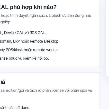
AL phù hợp khi nào?
iá hoặc trình duyệt ngân sách. Uptech ưu tiên đúng nhu
nghiệp.
AL, Device CAL và RDS CAL.
r, domain, ERP hoặc Remote Desktop.
 máy POS/kiosk hoặc remote worker.
nse phục vụ kiểm kê nội bộ.
iá
sai edition/gói và tách rõ phần license với phần dịch vụ
nhánh cần sử dụng.