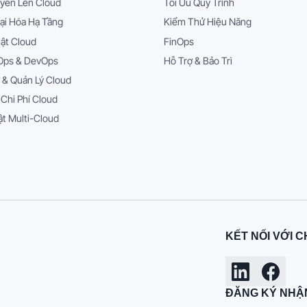
yển Lên Cloud
Tối Ưu Quy Trình
ại Hóa Hạ Tầng
Kiểm Thử Hiệu Năng
ật Cloud
FinOps
Ops & DevOps
Hỗ Trợ & Bảo Trì
 & Quản Lý Cloud
 Chi Phí Cloud
t Multi-Cloud
KẾT NỐI VỚI C
ĐĂNG KÝ NHẬ