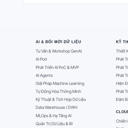
AI & ĐỔI MỚI DỮ LIỆU
KỸ T
Tư Vấn & Workshop GenAI
Thiết 
AI Pod
Phát T
Phát Triển AI PoC & MVP
Phát T
AI Agents
Phát T
Giải Pháp Machine Learning
Hiện Đ
Tự Động Hóa Thông Minh
Phát T
Kỹ Thuật & Tích Hợp Dữ Liệu
Đảm B
Data Warehouse / DWH
CLOU
MLOps & Hạ Tầng AI
Chiến 
Quản Trị Dữ Liệu & BI