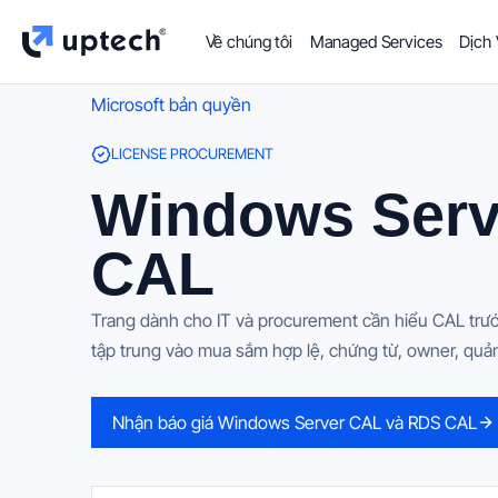
Về chúng tôi
Managed Services
Dịch
Microsoft bản quyền
LICENSE PROCUREMENT
Windows Serv
CAL
Trang dành cho IT và procurement cần hiểu CAL trướ
tập trung vào mua sắm hợp lệ, chứng từ, owner, quản t
Nhận báo giá Windows Server CAL và RDS CAL