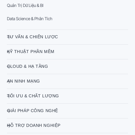
Quản Trị Dữ Liệu & BI
Data Science & Phân Tích
TƯ VẤN & CHIẾN LƯỢC
KỸ THUẬT PHẦN MỀM
CLOUD & HẠ TẦNG
AN NINH MẠNG
TỐI ƯU & CHẤT LƯỢNG
GIẢI PHÁP CÔNG NGHỆ
HỖ TRỢ DOANH NGHIỆP