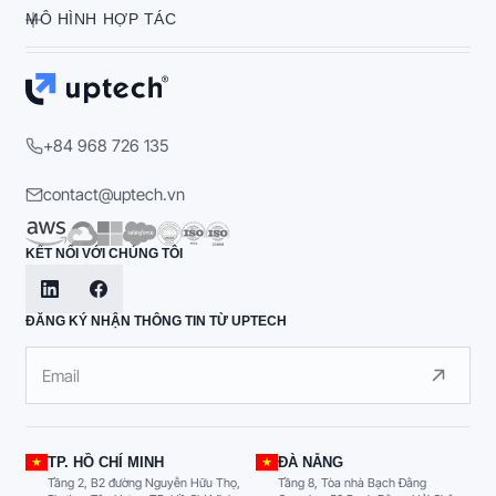
MÔ HÌNH HỢP TÁC
+84 968 726 135
contact@uptech.vn
KẾT NỐI VỚI CHÚNG TÔI
ĐĂNG KÝ NHẬN THÔNG TIN TỪ UPTECH
TP. HỒ CHÍ MINH
ĐÀ NẴNG
Tầng 2, B2 đường Nguyễn Hữu Thọ,
Tầng 8, Tòa nhà Bạch Đằng