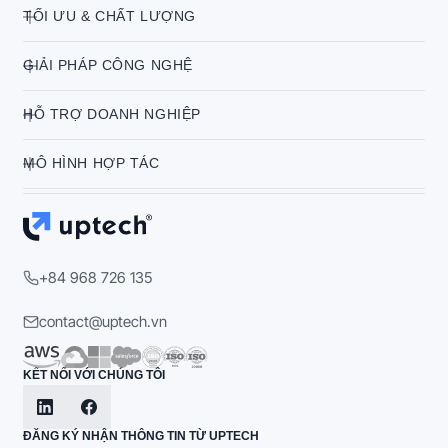
TỐI ƯU & CHẤT LƯỢNG
GIẢI PHÁP CÔNG NGHỆ
HỖ TRỢ DOANH NGHIỆP
MÔ HÌNH HỢP TÁC
+84 968 726 135
contact@uptech.vn
KẾT NỐI VỚI CHÚNG TÔI
ĐĂNG KÝ NHẬN THÔNG TIN TỪ UPTECH