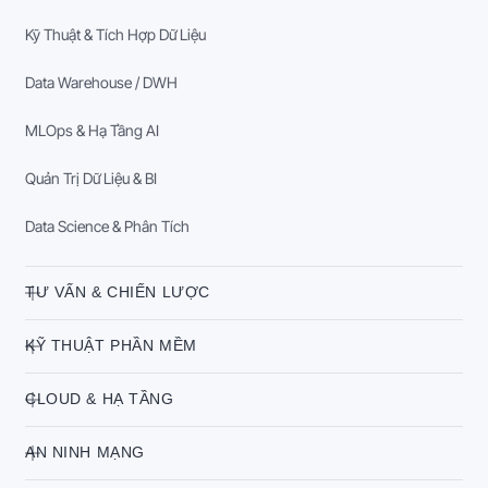
Kỹ Thuật & Tích Hợp Dữ Liệu
Data Warehouse / DWH
MLOps & Hạ Tầng AI
Quản Trị Dữ Liệu & BI
Data Science & Phân Tích
TƯ VẤN & CHIẾN LƯỢC
KỸ THUẬT PHẦN MỀM
CLOUD & HẠ TẦNG
AN NINH MẠNG