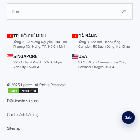
TP. HỒ CHÍ MINH
ĐÀ NẴNG
Tầng 2, B2 đường Nguyễn Hữu Thọ,
Tầng 8, Tòa nhà Bạch Đằng
Phường Tân Hưng, TP. Hồ Chí Minh
Complex, 50 Bạch Đằng, Hải Châu
SINGAPORE
USA
391 Orchard Road, #22-06 Ngee
1001 SW 5th Avenue, Suite 1100,
Ann City Tower A
Portland, Oregon 97204
© 2025 Uptech. All Rights Reserved
Điều khoản sử dụng
Chính sách bảo mật
Zalo
Sitemap