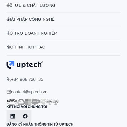
TỐI ƯU & CHẤT LƯỢNG
GIẢI PHÁP CÔNG NGHỆ
HỖ TRỢ DOANH NGHIỆP
MÔ HÌNH HỢP TÁC
+84 968 726 135
contact@uptech.vn
KẾT NỐI VỚI CHÚNG TÔI
ĐĂNG KÝ NHẬN THÔNG TIN TỪ UPTECH