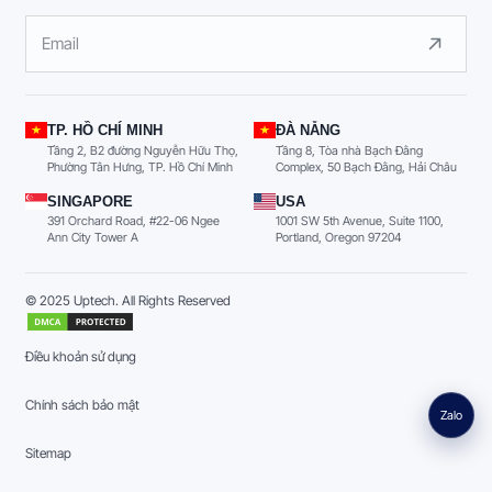
TP. HỒ CHÍ MINH
ĐÀ NẴNG
Tầng 2, B2 đường Nguyễn Hữu Thọ,
Tầng 8, Tòa nhà Bạch Đằng
Phường Tân Hưng, TP. Hồ Chí Minh
Complex, 50 Bạch Đằng, Hải Châu
SINGAPORE
USA
391 Orchard Road, #22-06 Ngee
1001 SW 5th Avenue, Suite 1100,
Ann City Tower A
Portland, Oregon 97204
© 2025 Uptech. All Rights Reserved
Điều khoản sử dụng
Chính sách bảo mật
Zalo
Sitemap