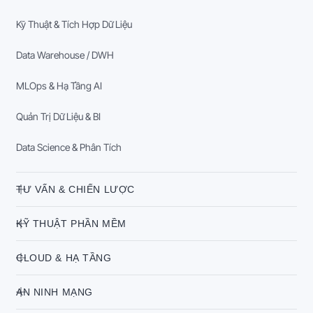
Kỹ Thuật & Tích Hợp Dữ Liệu
Data Warehouse / DWH
MLOps & Hạ Tầng AI
Quản Trị Dữ Liệu & BI
Data Science & Phân Tích
TƯ VẤN & CHIẾN LƯỢC
KỸ THUẬT PHẦN MỀM
CLOUD & HẠ TẦNG
AN NINH MẠNG