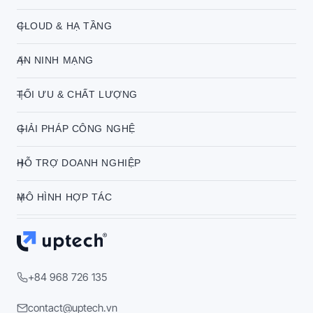
CLOUD & HẠ TẦNG
AN NINH MẠNG
TỐI ƯU & CHẤT LƯỢNG
GIẢI PHÁP CÔNG NGHỆ
HỖ TRỢ DOANH NGHIỆP
MÔ HÌNH HỢP TÁC
+84 968 726 135
contact@uptech.vn