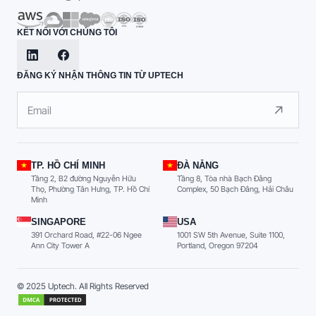
KẾT NỐI VỚI CHÚNG TÔI
ĐĂNG KÝ NHẬN THÔNG TIN TỪ UPTECH
TP. HỒ CHÍ MINH
ĐÀ NẴNG
Tầng 2, B2 đường Nguyễn Hữu
Tầng 8, Tòa nhà Bạch Đằng
Thọ, Phường Tân Hưng, TP. Hồ Chí
Complex, 50 Bạch Đằng, Hải Châu
Minh
SINGAPORE
USA
391 Orchard Road, #22-06 Ngee
1001 SW 5th Avenue, Suite 1100,
Ann City Tower A
Portland, Oregon 97204
© 2025 Uptech. All Rights Reserved