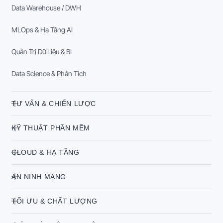
Data Warehouse / DWH
MLOps & Hạ Tầng AI
Quản Trị Dữ Liệu & BI
Data Science & Phân Tích
TƯ VẤN & CHIẾN LƯỢC
KỸ THUẬT PHẦN MỀM
CLOUD & HẠ TẦNG
AN NINH MẠNG
TỐI ƯU & CHẤT LƯỢNG