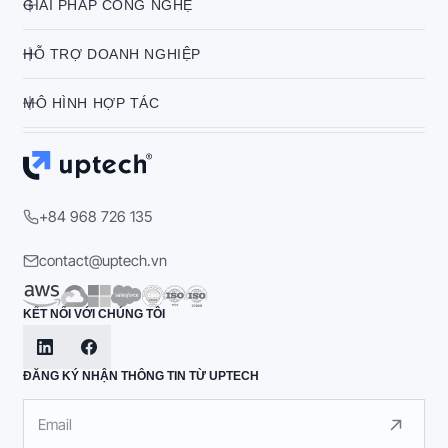
GIẢI PHÁP CÔNG NGHỆ
HỖ TRỢ DOANH NGHIỆP
MÔ HÌNH HỢP TÁC
+84 968 726 135
contact@uptech.vn
KẾT NỐI VỚI CHÚNG TÔI
ĐĂNG KÝ NHẬN THÔNG TIN TỪ UPTECH