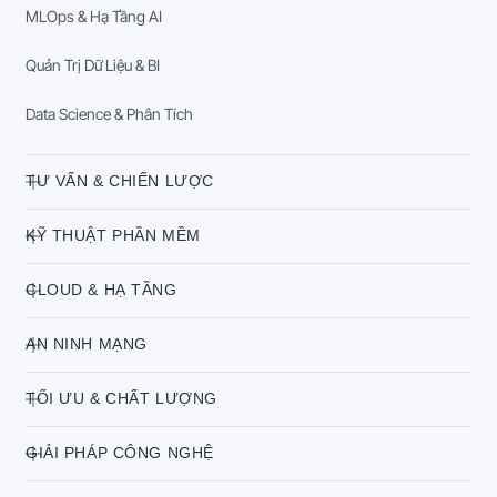
MLOps & Hạ Tầng AI
Quản Trị Dữ Liệu & BI
Data Science & Phân Tích
TƯ VẤN & CHIẾN LƯỢC
KỸ THUẬT PHẦN MỀM
CLOUD & HẠ TẦNG
AN NINH MẠNG
TỐI ƯU & CHẤT LƯỢNG
GIẢI PHÁP CÔNG NGHỆ