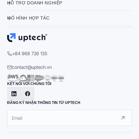
HỖ TRỢ DOANH NGHIỆP
MÔ HÌNH HỢP TÁC
+84 968 726 135
contact@uptech.vn
KẾT NỐI VỚI CHÚNG TÔI
ĐĂNG KÝ NHẬN THÔNG TIN TỪ UPTECH