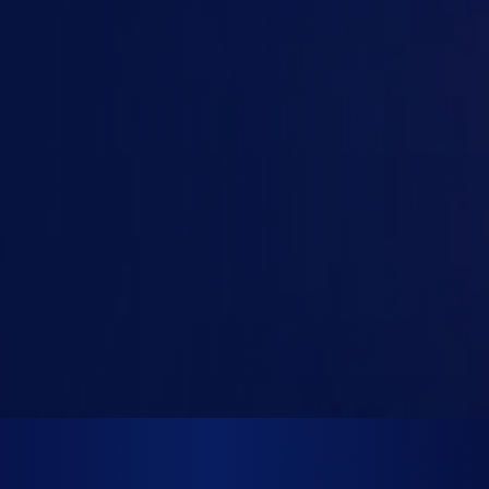
Gemini API
Số người dùng
Thời hạn
1
2-4
5-10
10-25
1 tháng
3 tháng
25-50
50-100
6 tháng
12 tháng
100+
Tiếp tục