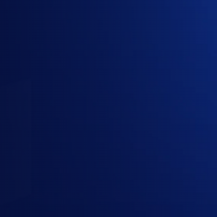
1
Gói
2
Công ty
3
Liên hệ
Gói cần mua
3 gói đã chọn · 1 người dùng · 12 tháng
Google AI Pro
Google AI / Gemini
· Individual AI
Google AI Ultra
Google AI / Gemini
· Power user AI
Google AI Ultra for Business
Google AI / Gemini
· AI add-on